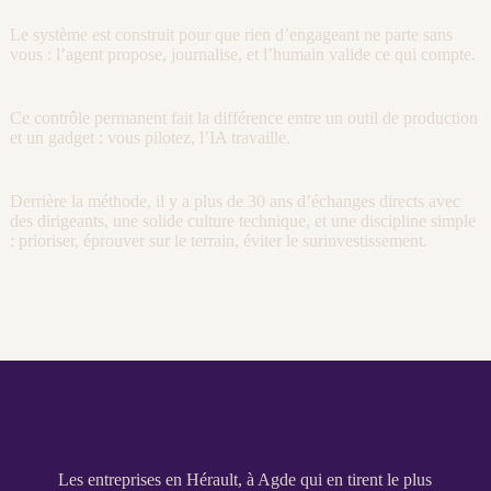
Le système est construit pour que rien d’engageant ne parte sans
vous : l’
agent
propose,
journalise
, et l’humain valide ce qui compte.
Ce contrôle permanent fait la différence entre un outil de production
et un gadget : vous pilotez, l’
IA
travaille.
Derrière la méthode, il y a plus de 30 ans d’échanges directs avec
des dirigeants, une solide culture technique, et une discipline simple
: prioriser, éprouver sur le terrain, éviter le surinvestissement.
Les entreprises en Hérault, à Agde qui en tirent le plus