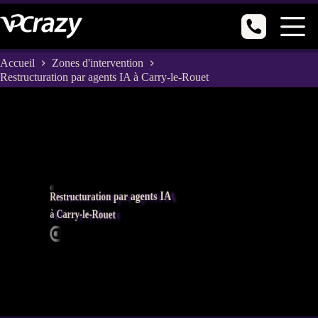
Passer
au
contenu
Accueil
Zones d'intervention
Restructuration par agents IA à Carry-le-Rouet
Restructuration par agents IA
à Carry-le-Rouet