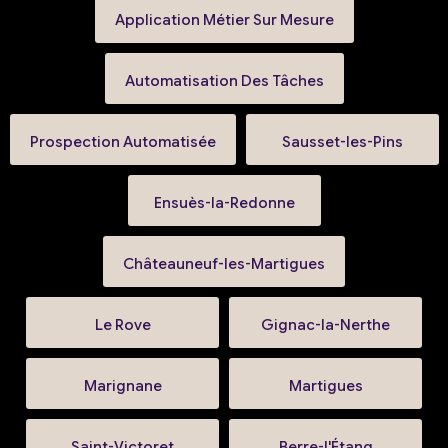
Application Métier Sur Mesure
Automatisation Des Tâches
Prospection Automatisée
Sausset-les-Pins
Ensuès-la-Redonne
Châteauneuf-les-Martigues
Le Rove
Gignac-la-Nerthe
Marignane
Martigues
Saint-Victoret
Berre-l'Étang