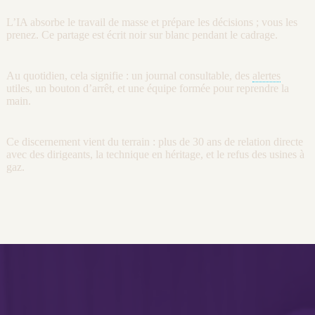
L’
IA
absorbe le travail de masse et prépare les décisions ; vous les
prenez. Ce partage est écrit noir sur blanc pendant le
cadrage
.
Au quotidien, cela signifie : un
journal
consultable, des
alertes
utiles, un bouton d’arrêt, et une équipe formée pour reprendre la
main.
Ce discernement vient du terrain : plus de 30 ans de relation directe
avec des dirigeants, la technique en héritage, et le refus des usines à
gaz.