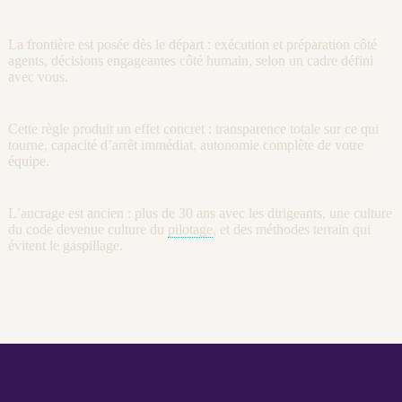
La frontière est posée dès le départ : exécution et préparation côté
agents
, décisions engageantes côté humain, selon un cadre défini
avec vous.
Cette règle produit un effet concret : transparence totale sur ce qui
tourne, capacité d’arrêt immédiat, autonomie complète de votre
équipe.
L’ancrage est ancien : plus de 30 ans avec les dirigeants, une culture
du code devenue culture du
pilotage
, et des méthodes terrain qui
évitent le gaspillage.