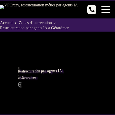
Passer
au
contenu
Accueil
Zones d'intervention
Restructuration par agents IA à Gérardmer
Restructuration par agents IA
à Gérardmer