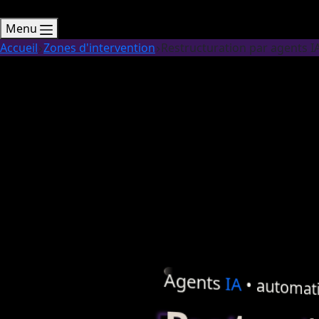
Menu
Accueil
Zones d'intervention
Restructuration par agents I
Agents
IA
•
automati