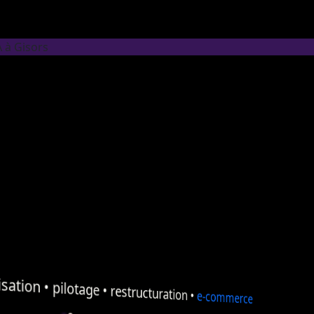
A à Gisors
sation
•
pilotage
•
restructuration
•
e-commerce