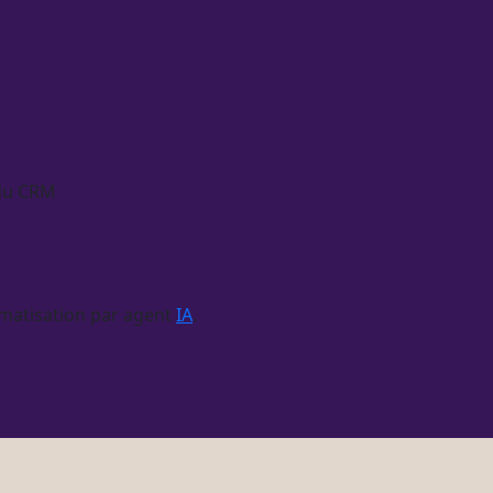
 du
CRM
matisation
par
agent
IA
.