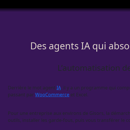
Des agents IA qui absor
L’automatisation de
Derrière le mot
agent
IA
, il y a un programme qui compr
passant par
WooCommerce
et Excel.
Pour une entreprise aux environs de Gisors, la démarche 
outils, installer les
garde-fous
, puis vous transférer le c