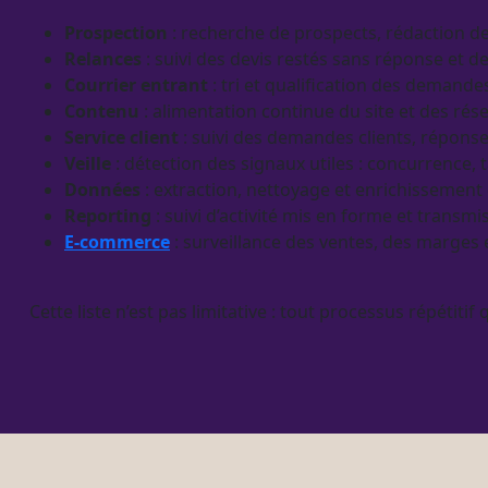
Prospection
: recherche de
prospects
, rédaction 
Relances
: suivi des
devis
restés sans réponse et de
Courrier entrant
: tri et
qualification
des demandes 
Contenu
: alimentation continue du site et des rés
Service client
: suivi des demandes clients, réponse
Veille
: détection des signaux utiles : concurrence, 
Données
: extraction, nettoyage et enrichissement
Reporting
: suivi d’activité mis en forme et transmi
E-commerce
:
surveillance
des ventes, des marges e
Cette liste n’est pas limitative : tout
processus
répétitif 