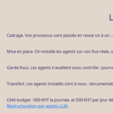
L
Cadrage
. Vos
processus
sont passés en revue un à un ; o
Mise en place. On installe les
agents
sur vos
flux
réels, 
Garde-fous
. Les
agents
travaillent sous contrôle :
journ
Transfert
. Les
agents
installés sont à vous : documentat
Côté budget : 600 €
HT
la journée, et 500 €
HT
par jour d
Restructuration par agents LLM
.