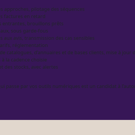
des approches,
pilotage
des séquences
s factures en retard
entrantes, brouillons prêts
eaux, sous
garde-fous
s aux avis, transmission des cas sensibles
tarifs, réglementation
 de
catalogues
, d’annuaires et de bases clients, mise à jour
s à la cadence choisie
t des stocks, avec
alertes
qui passe par vos outils numériques est un candidat à l’
auto