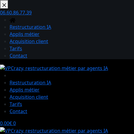
Passer
au
06.60.86.77.39
contenu
Restructuration IA
Applis métier
Acquisition client
Tarifs
Contact
Restructuration IA
Applis métier
Acquisition client
Tarifs
Contact
Panier
0,00
€
0
d’achat