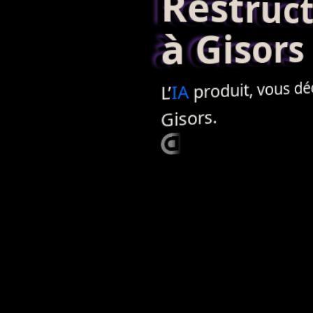
Restructur
à Gisors
produit, vous déci
IA
L’
Gisors.