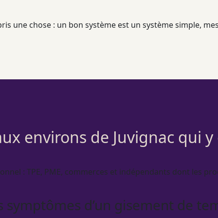
ppris une chose : un bon système est un système simple, me
aux environs de Juvignac qui y
ionnel
:
TPE
,
PME
, commerces et indépendants dont les
pro
s symptômes d’un gisement de te