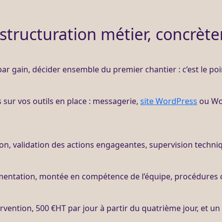
estructuration métier, concrèt
 par gain, décider ensemble du premier chantier : c’est le po
 sur vos outils en place : messagerie,
site WordPress
ou
Wo
ion
, validation des actions engageantes,
supervision
techni
umentation, montée en compétence de l’équipe, procédures c
ervention, 500 €
HT
par jour à partir du quatrième jour, et un