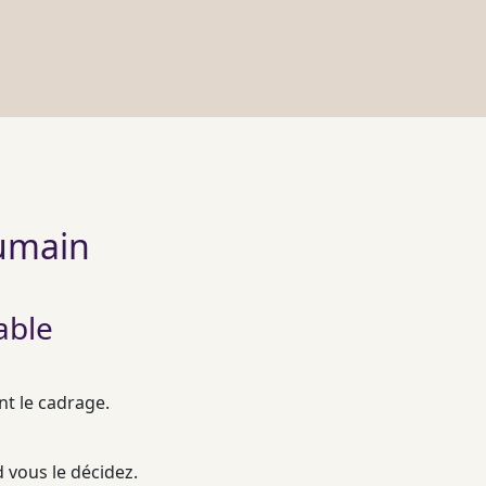
humain
able
nt le
cadrage
.
 vous le décidez.