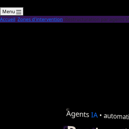
Menu
Accueil
Zones d'intervention
Restructuration par agents IA
Agents
IA
•
automati