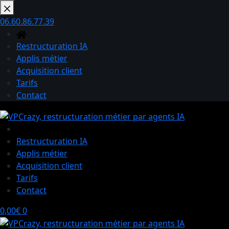
Passer
au
06.60.86.77.39
contenu
Restructuration IA
Applis métier
Acquisition client
Tarifs
Contact
Restructuration IA
Applis métier
Acquisition client
Tarifs
Contact
Panier
0,00
€
0
d’achat