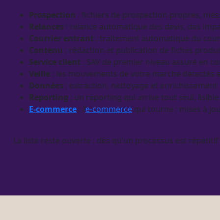
Prospection
: fichiers de
prospection
propres, mes
Relances
:
relance
automatique des
devis
, des
imp
Courrier entrant
: traitement automatique du cour
Contenu
: rédaction et publication de
fiches produi
Service client
: SAV de premier niveau assuré en co
Veille
: les mouvements de votre marché détectés
Données
: extraction, nettoyage et enrichissement
Reporting
: un
reporting
qui arrive tout seul, lisib
E-commerce
: l’
e-commerce
qui tourne : mises à jou
La liste reste ouverte : dès qu’un
processus
est répétitif