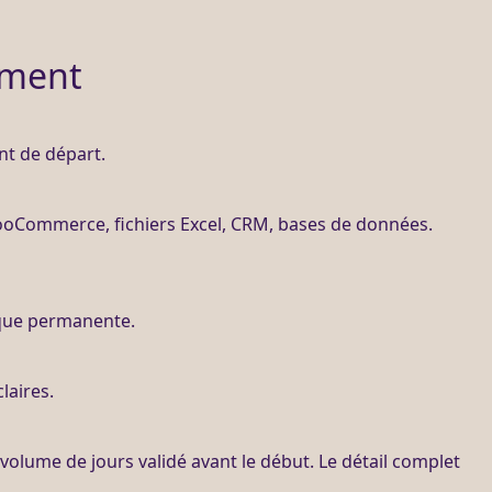
ement
int de départ.
oCommerce
, fichiers Excel,
CRM
,
bases de données
.
que permanente.
laires.
 volume de jours validé avant le début. Le détail complet