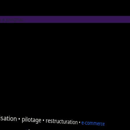
 à Juvignac
sation
•
pilotage
•
restructuration
•
e-commerce