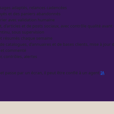
sages adaptés,
relances
cadencées
ayés
et des paniers abandonnés
rier avec validation humaine
t
, d’articles et de posts sociaux, avec contrôle qualité avant
ntinu, sous
supervision
 et résumés chaque semaine
 de
catalogues
, d’annuaires et de bases clients, mise à jour
le et commenté
r, contrôles,
alertes
 et passe par un écran, il peut être confié à un
agent
IA
.