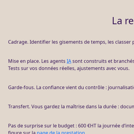
La r
Cadrage
. Identifier les gisements de temps, les classer
Mise en place. Les
agents
IA
sont construits et branchés
Tests sur vos
données
réelles,
ajustements
avec vous.
Garde-fous
. La confiance vient du contrôle :
journalisat
Transfert
. Vous gardez la maîtrise dans la durée : doc
Pas de surprise sur le budget : 600 €
HT
la journée d’int
figure sur la
page de la prestation
.