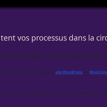
tent vos processus dans la cir
 automatisées, arbitrages conservé
r vos outils actuels (messagerie,
site WordPress
ou
WooCom
iser les tâches à
automatiser
selon le gain, déployer les
age