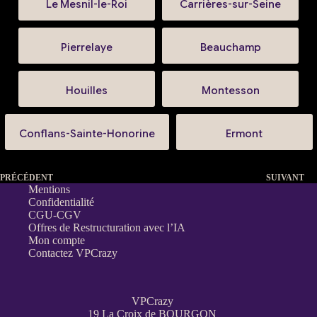
Le Mesnil-le-Roi
Carrières-sur-Seine
Pierrelaye
Beauchamp
Houilles
Montesson
Conflans-Sainte-Honorine
Ermont
PRÉCÉDENT
SUIVANT
Mentions
Confidentialité
CGU-CGV
Offres de Restructuration avec l’IA
Mon compte
Contactez VPCrazy
VPCrazy
19 La Croix de BOURGON