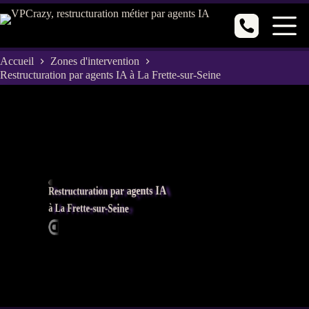
Passer
au
contenu
Accueil
Zones d'intervention
Restructuration par agents IA à La Frette-sur-Seine
Restructuration par agents IA
à La Frette-sur-Seine