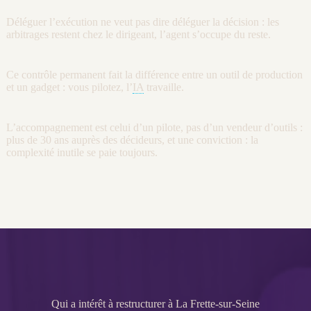
Déléguer l’exécution ne veut pas dire déléguer la décision : les
arbitrages restent chez le dirigeant, l’
agent
s’occupe du reste.
Ce contrôle permanent fait la différence entre un outil de production
et un gadget : vous pilotez, l’
IA
travaille.
L’accompagnement est celui d’un pilote, pas d’un vendeur d’outils :
plus de 30 ans auprès des décideurs, et une conviction : la
complexité inutile se paie toujours.
Qui a intérêt à restructurer à La Frette-sur-Seine