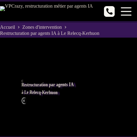
Passer
au
contenu
Accueil
Zones d'intervention
Restructuration par agents IA à Le Relecq-Kerhuon
Restructuration par agents IA
à Le Relecq-Kerhuon