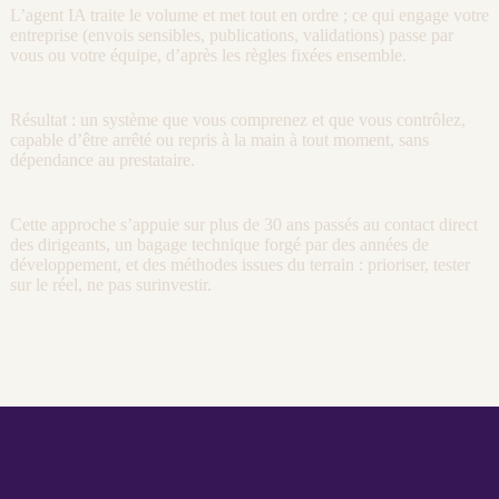
L’
agent
IA
traite le volume et met tout en ordre ; ce qui engage votre
entreprise (envois sensibles, publications, validations) passe par
vous ou votre équipe, d’après les règles fixées ensemble.
Résultat : un système que vous comprenez et que vous contrôlez,
capable d’être arrêté ou repris à la main à tout moment, sans
dépendance au prestataire.
Cette approche s’appuie sur plus de 30 ans passés au contact direct
des dirigeants, un bagage technique forgé par des années de
développement
, et des méthodes issues du terrain : prioriser, tester
sur le réel, ne pas surinvestir.