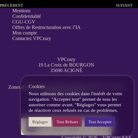
PRÉCÉDENT
SUIVANT
Mentions
Confidentialité
CGU-CGV
Offres de Restructuration avec l’IA
Mon compte
Contactez VPCrazy
VPCrazy
19 La Croix de BOURGON
35690 ACIGNÉ
Cookies
Zones d'interventions partout en France
à distance, en visio,
messagerie, téléphone.
Nous utilisons des cookies dans l'intérêt de votre
navigation. "Accepter tout" permet de tous les
autoriser comme avant. "Réglages" vous permet
de réactiver ceux refusés en cas de problèmes.
Réglages
Tout Refuser
Tout Accepter
06 60 86 77 39
Copyright © 2026 -
VPCrazy
SAS.