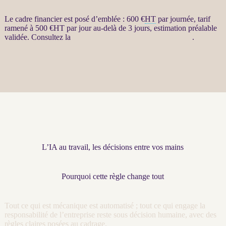
Le cadre financier est posé d’emblée : 600 €
HT
par journée, tarif
ramené à 500 €
HT
par jour au-delà de 3 jours, estimation préalable
validée. Consultez la
fiche Restructuration par agents LLM
.
L’IA au travail, les décisions entre vos mains
Pourquoi cette règle change tout
Tout ce qui est mécanique est
automatisé
; tout ce qui engage la
responsabilité de l’entreprise reste sous décision humaine, avec des
règles claires posées au
cadrage
.