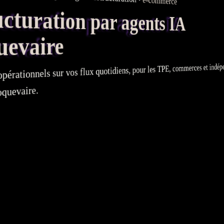
e-commerce
turation par agents IA
evaire
, commerces et indépe
TPE
quotidiens, pour les
flux
sur vos
opérationnels
quevaire.