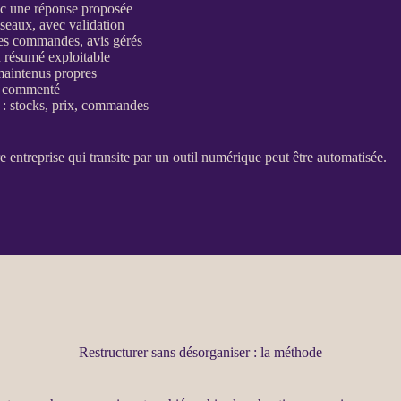
vec une réponse proposée
réseaux, avec validation
des commandes, avis gérés
n résumé exploitable
t maintenus propres
 et commenté
 : stocks, prix, commandes
re entreprise qui transite par un outil numérique peut être
automatisée
.
Restructurer sans désorganiser : la méthode