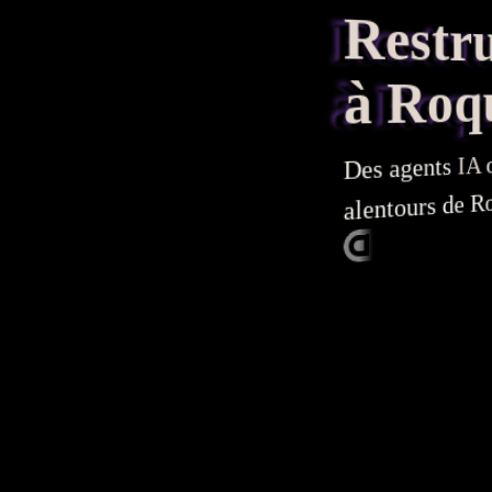
Restruc
à Roqu
IA
agents
Des
alentours de Ro