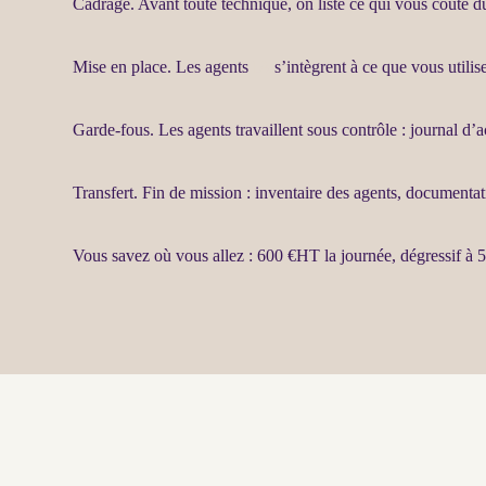
Cadrage
. Avant toute technique, on liste ce qui vous coûte 
Mise en place. Les
agents
IA
s’intègrent à ce que vous utilise
Garde-fous
. Les
agents
travaillent sous contrôle :
journal
d’ac
Transfert
. Fin de
mission
: inventaire des
agents
, documentati
Vous savez où vous allez : 600 €
HT
la journée, dégressif à 