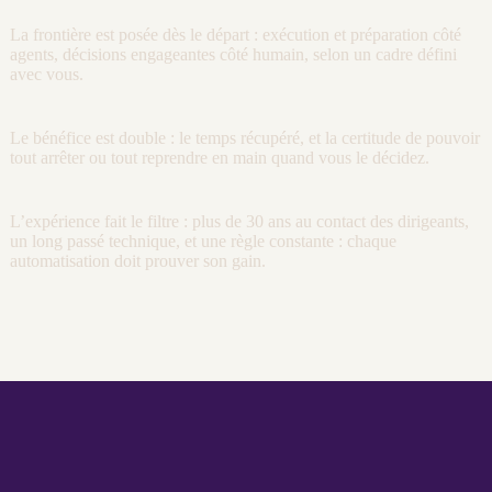
La frontière est posée dès le départ : exécution et préparation côté
agents
, décisions engageantes côté humain, selon un cadre défini
avec vous.
Le bénéfice est double : le temps récupéré, et la certitude de pouvoir
tout arrêter ou tout reprendre en main quand vous le décidez.
L’expérience fait le filtre : plus de 30 ans au contact des dirigeants,
un long passé technique, et une règle constante : chaque
automatisation
doit prouver son gain.