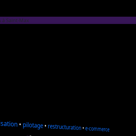
A à Saint-Max
sation
•
pilotage
•
restructuration
•
e-commerce