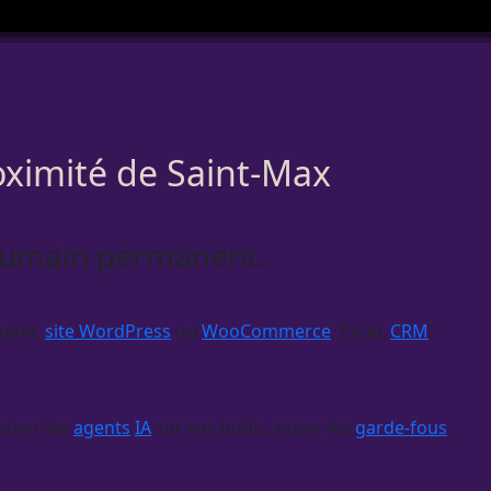
oximité de Saint-Max
 humain permanent.
gerie,
site WordPress
ou
WooCommerce
, Excel,
CRM
)
ncher les
agents
IA
sur vos outils, poser les
garde-fous
,