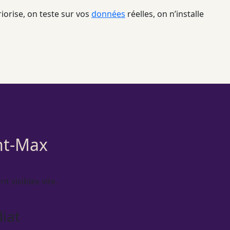
iorise, on teste sur vos
données
réelles, on n’installe
int-Max
t visibles vite.
iat