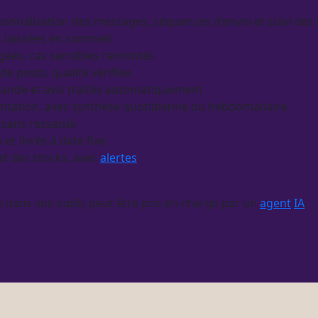
ersonnalisation des messages, séquences d’envoi et suivi de
 laissées en sommeil
digées, cas sensibles remontés
 de posts, qualité vérifiée
mande et avis traités automatiquement
ementation, avec synthèse quotidienne ou hebdomadaire
 sans ressaisie
 et livrés à date fixe
t des stocks, avec
alertes
e dans vos outils peut être pris en charge par un
agent
IA
.