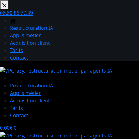
Passer
au
06.60.86.77.39
contenu
Restructuration IA
Applis métier
Acquisition client
Tarifs
Contact
Restructuration IA
Applis métier
Acquisition client
Tarifs
Contact
Panier
0,00
€
0
d’achat