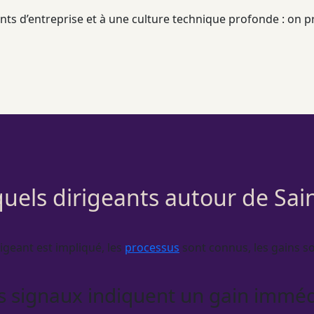
nts d’entreprise et à une culture technique profonde : on pr
uels dirigeants autour de Sa
rigeant est impliqué, les
processus
sont connus, les gains son
s signaux indiquent un gain imméd