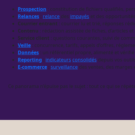
Prospection
: constitution de fichiers qualifiés, p
Relances
:
relance
des
impayés
et des opportunités
Courrier entrant
: courrier lu et trié, réponses ré
Contenu
: rédaction assistée de fiches, d’articles et
Service client
: questions courantes, suivi de com
Veille
: concurrence, tarifs, appels d’offres, régl
Données
: un référentiel propre, alimenté et vérifié
Reporting
:
indicateurs
consolidés
depuis vos outils
E-commerce
:
surveillance
des ventes, des marges e
Ce panorama n’épuise pas le sujet : tout ce qui se répèt