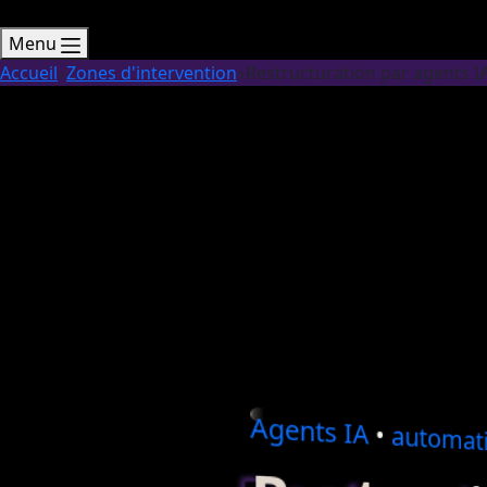
Menu
Accueil
Zones d'intervention
Restructuration par agents I
Agents
IA
•
automati