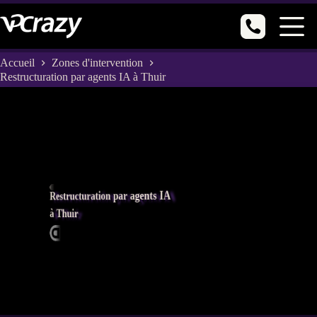
Passer
au
contenu
Accueil
Zones d'intervention
Restructuration par agents IA à Thuir
Restructuration par agents IA
à Thuir