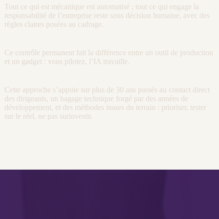
Tout ce qui est mécanique est
automatisé
; tout ce qui engage la
responsabilité de l’entreprise reste sous décision humaine, avec des
règles claires posées au
cadrage
.
Ce contrôle permanent fait la différence entre un outil de production
et un gadget : vous pilotez, l’
IA
travaille.
Cette approche s’appuie sur plus de 30 ans passés au contact direct
des dirigeants, un bagage technique forgé par des années de
développement
, et des méthodes issues du terrain : prioriser, tester
sur le réel, ne pas surinvestir.