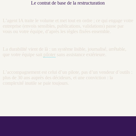
Le contrat de base de la restructuration
L’
agent
IA
traite le volume et met tout en ordre ; ce qui engage votre
entreprise (envois sensibles, publications, validations) passe par
vous ou votre équipe, d’après les règles fixées ensemble.
La durabilité vient de là : un système lisible,
journalisé
, arrêtable,
que votre équipe sait
piloter
sans assistance extérieure.
L’accompagnement est celui d’un pilote, pas d’un vendeur d’outils :
plus de 30 ans auprès des décideurs, et une conviction : la
complexité inutile se paie toujours.