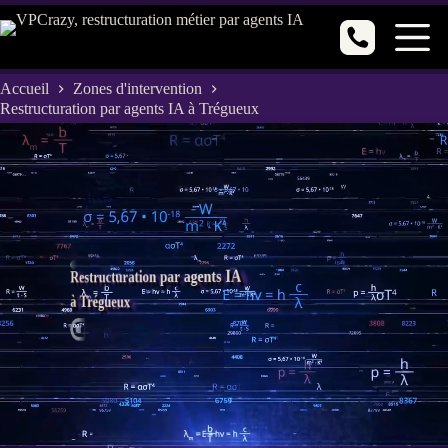
Passer
au
contenu
Accueil
Zones d'intervention
Restructuration par agents IA à Trégueux
Restructuration par agents IA
à Trégueux