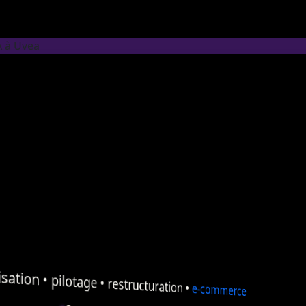
A à Uvea
sation
•
pilotage
•
restructuration
•
e-commerce