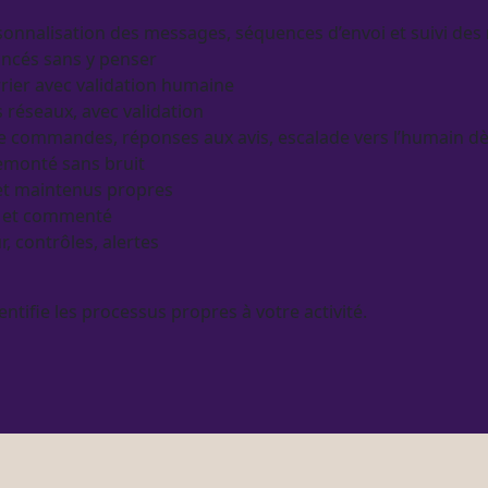
ersonnalisation des messages, séquences d’envoi et suivi de
ancés sans y penser
rier avec validation humaine
s réseaux, avec validation
de commandes, réponses aux avis, escalade vers l’humain d
 remonté sans bruit
s et maintenus propres
le et commenté
r, contrôles,
alertes
entifie les
processus
propres à votre activité.