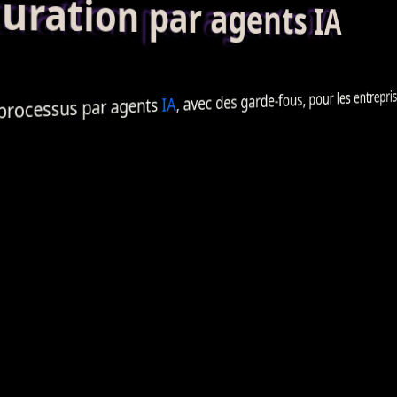
ation par agents IA
, pour les entrepris
garde-fous
, avec des
IA
agents
par
processus