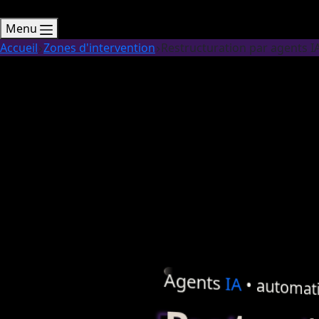
Menu
Accueil
Zones d'intervention
Restructuration par agents I
Agents
IA
•
automati