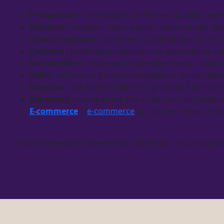
Prospection
: constitution de fichiers qualifiés, p
Relances
:
impayés
,
devis
, paniers abandonnés rel
Courrier entrant
: traitement automatique du cour
Contenu
: publication régulière sur votre site et vo
Service client
: réponses de premier niveau, suivi 
Veille
: votre marché sous
surveillance
, l’essentiel
Données
: vos fichiers clients et produits fiabilisé
Reporting
: un
reporting
qui arrive tout seul, lisib
E-commerce
: l’
e-commerce
qui tourne : mises à jou
Cette énumération donne l’idée générale : le
cadrage
id