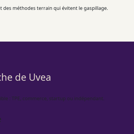
et des méthodes terrain qui évitent le gaspillage.
oche de Uvea
ible :
TPE
, commerce, startup ou indépendant.
e