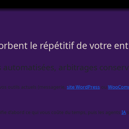
rbent le répétitif de votre en
 automatisées, arbitrages conservé
r vos outils actuels (messagerie,
site WordPress
ou
WooCom
fie d’abord ce qui vous coûte du temps, puis les
agents
IA
s