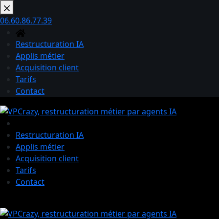
Passer
au
06.60.86.77.39
contenu
Restructuration IA
Applis métier
Acquisition client
Tarifs
Contact
Restructuration IA
Applis métier
Acquisition client
Tarifs
Contact
Panier
d’achat