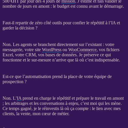
500 €
HT
par jour dès 4 jours de
mission
. J’estime et fais valider le
nombre de jours en amont : le budget est connu avant le démarrage.
Faut-il repartir de zéro côté outils pour confier le répétitif à l’IA et
garder la décision ?
Non. Les
agents
se branchent directement sur l’existant : votre
messagerie, votre site
WordPress
ou
WooCommerce
, vos fichiers
Excel, votre
CRM
, vos
bases de données
. Je préserve ce qui
fonctionne et le sur-mesure n’arrive que là où c’est indispensable.
Est-ce que l’automatisation prend la place de votre équipe de
prospection ?
Non. L’
IA
prend en charge le répétitif et prépare le travail en amont
; les arbitrages et les conversations à enjeu, c’est moi qui les mène.
Ce temps gagné, je le réinvestis là où ça compte : le lien avec mes
clients, la vente, mon cœur de métier.