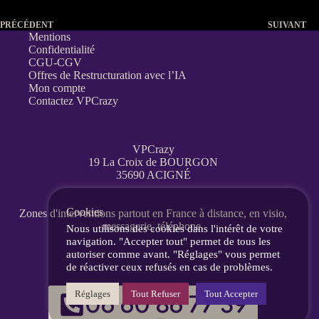
PRÉCÉDENT
SUIVANT
Mentions
Confidentialité
CGU-CGV
Offres de Restructuration avec l’IA
Mon compte
Contactez VPCrazy
VPCrazy
19 La Croix de BOURGON
35690 ACIGNÉ
Cookies
Zones d'interventions partout en France
à distance, en visio,
messagerie, téléphone.
Nous utilisons des cookies dans l'intérêt de votre
navigation. "Accepter tout" permet de tous les
autoriser comme avant. "Réglages" vous permet
de réactiver ceux refusés en cas de problèmes.
Réglages
Tout Refuser
Tout Accepter
06 60 86 77 39