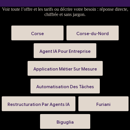
Voir
toute l’offre et les tarifs
ou
décrire votre besoin
: réponse directe,
chiffrée et sans jargon.
Corse
Corse-du-Nord
Agent IA Pour Entreprise
Application Métier Sur Mesure
Automatisation Des Tâches
Restructuration Par Agents IA
Furiani
Biguglia