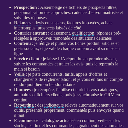
Prospection
: Assemblage de fichiers de
prospects
filtrés,
personnalisation des approches, cadence d’envoi maîtrisée et
suivi des réponses
Relances
:
devis
en suspens, factures impayées, achats
interrompus,
prospects
laissés de côté
Courrier entrant
: classement,
qualification
, réponses pré-
rédigées à approuver, remontée des situations délicates
Contenu
: je rédige et publie vos
fiches produit
, articles et
posts sociaux, et je valide chaque contenu avant sa mise en
ligne
Service client
: je laisse l’
IA
répondre au premier niveau,
suivre les commandes et traiter les avis, puis je reprends la
main si besoin
Veille
: je piste concurrents, tarifs, appels d’offres et
changements de réglementation, et je vous en fais un compte
rendu quotidien ou hebdomadaire
Données
: je récupère, fiabilise et enrichis vos
catalogues
,
annuaires et fichiers clients, puis je synchronise le
CRM
en
continu
Reporting
: des
indicateurs
relevés automatiquement sur vos
outils, présentés proprement, commentés puis envoyés quand
il faut
E-commerce
:
catalogue
actualisé en continu,
veille
sur les
stocks, les
flux
et les commandes, signalement des
anomalies