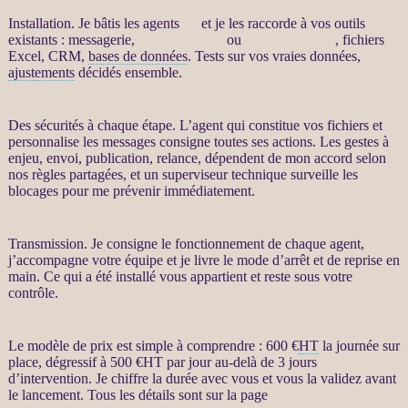
Installation. Je bâtis les
agents
IA
et je les raccorde à vos outils
existants : messagerie,
site WordPress
ou
WooCommerce
, fichiers
Excel,
CRM
,
bases de données
. Tests sur vos vraies
données
,
ajustements
décidés ensemble.
Des sécurités à chaque étape. L’
agent
qui constitue vos fichiers et
personnalise les messages consigne toutes ses actions. Les gestes à
enjeu, envoi, publication,
relance
, dépendent de mon accord selon
nos règles partagées, et un superviseur technique surveille les
blocages pour me prévenir immédiatement.
Transmission. Je consigne le fonctionnement de chaque
agent
,
j’accompagne votre équipe et je livre le mode d’arrêt et de reprise en
main. Ce qui a été installé vous appartient et reste sous votre
contrôle.
Le modèle de prix est simple à comprendre : 600 €
HT
la journée sur
place, dégressif à 500 €
HT
par jour au-delà de 3 jours
d’intervention. Je chiffre la durée avec vous et vous la validez avant
le lancement. Tous les détails sont sur la page
Automatisation par