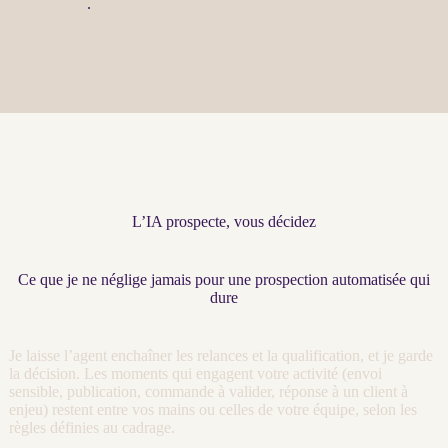
agents LLM
.
L’IA prospecte, vous décidez
Ce que je ne néglige jamais pour une prospection automatisée qui
dure
Je laisse l’
agent
enchaîner les
relances
et la
qualification
, et je garde
la décision. Les moments qui engagent votre activité (envoi
sensible, publication, commande à valider, réponse à un client à
enjeu) restent entre vos mains ou celles de votre équipe, selon les
règles définies au
cadrage
.