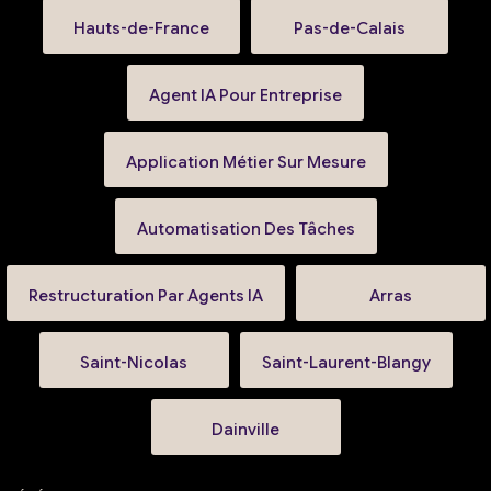
Hauts-de-France
Pas-de-Calais
Agent IA Pour Entreprise
Application Métier Sur Mesure
Automatisation Des Tâches
Restructuration Par Agents IA
Arras
Saint-Nicolas
Saint-Laurent-Blangy
Dainville