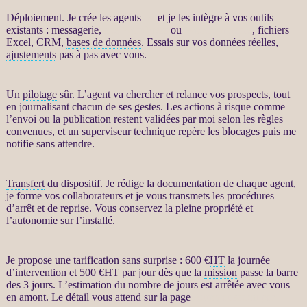
Déploiement. Je crée les
agents
IA
et je les intègre à vos outils
existants : messagerie,
site WordPress
ou
WooCommerce
, fichiers
Excel,
CRM
,
bases de données
. Essais sur vos
données
réelles,
ajustements
pas à pas avec vous.
Un
pilotage
sûr. L’
agent
va chercher et
relance
vos
prospects
, tout
en journalisant chacun de ses gestes. Les actions à risque comme
l’envoi ou la publication restent validées par moi selon les règles
convenues, et un superviseur technique repère les blocages puis me
notifie sans attendre.
Transfert
du dispositif. Je rédige la documentation de chaque
agent
,
je forme vos collaborateurs et je vous transmets les procédures
d’arrêt et de reprise. Vous conservez la pleine propriété et
l’autonomie sur l’installé.
Je propose une tarification sans surprise : 600 €
HT
la journée
d’intervention et 500 €
HT
par jour dès que la
mission
passe la barre
des 3 jours. L’estimation du nombre de jours est arrêtée avec vous
en amont. Le détail vous attend sur la page
Automatisation par