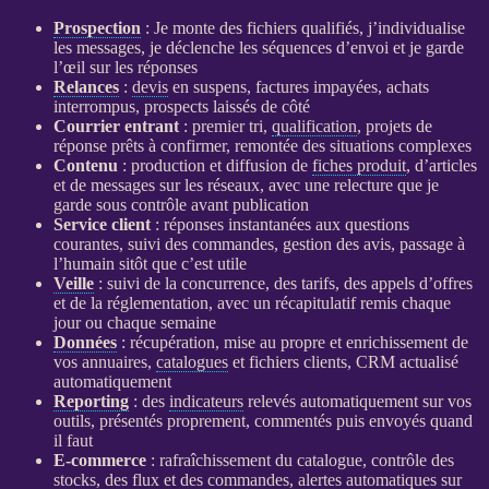
Prospection
: Je monte des fichiers qualifiés, j’individualise
les messages, je déclenche les séquences d’envoi et je garde
l’œil sur les réponses
Relances
:
devis
en suspens, factures impayées, achats
interrompus,
prospects
laissés de côté
Courrier entrant
: premier tri,
qualification
, projets de
réponse prêts à confirmer, remontée des situations complexes
Contenu
: production et diffusion de
fiches produit
, d’articles
et de messages sur les réseaux, avec une relecture que je
garde sous contrôle avant publication
Service client
: réponses instantanées aux questions
courantes, suivi des commandes, gestion des avis, passage à
l’humain sitôt que c’est utile
Veille
: suivi de la concurrence, des tarifs, des appels d’offres
et de la réglementation, avec un récapitulatif remis chaque
jour ou chaque semaine
Données
: récupération, mise au propre et enrichissement de
vos annuaires,
catalogues
et fichiers clients,
CRM
actualisé
automatiquement
Reporting
: des
indicateurs
relevés automatiquement sur vos
outils, présentés proprement, commentés puis envoyés quand
il faut
E-commerce
: rafraîchissement du
catalogue
, contrôle des
stocks, des
flux
et des commandes,
alertes
automatiques sur