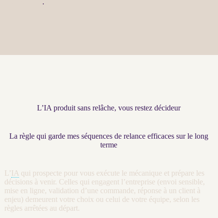
agents LLM
.
L’IA produit sans relâche, vous restez décideur
La règle qui garde mes séquences de relance efficaces sur le long
terme
L’
IA
qui prospecte pour vous exécute le mécanique et prépare les
décisions à venir. Celles qui engagent l’entreprise (envoi sensible,
mise en ligne, validation d’une commande, réponse à un client à
enjeu) demeurent votre choix ou celui de votre équipe, selon les
règles arrêtées au départ.