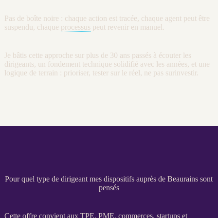
Pas de boîte noire : chaque action est tracée, chaque
agent
peut être
suspendu, chaque
processus
peut revenir en manuel.
Je bâtis cette approche sur plus de 30 ans passés à écouter les
dirigeants, un fondement technique solidifié avec les années, et une
logique de terrain : prioriser, tester sur le réel, ne pas surinvestir.
Pour quel type de dirigeant mes dispositifs auprès de Beaurains sont
pensés
Cette offre convient aux
TPE
,
PME
, commerces, startups et