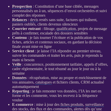
Prospection
: Constitution d’une base ciblée, messages
personnalisés un à un, séquences d’envoi orchestrées et suivi
complet des réponses
Relances
:
devis
restés sans suite, factures qui traînent,
paniers oubliés, clients devenus silencieux
Courrier entrant
: filtrage,
qualification
, projets de message
prêts à confirmer, escalade des dossiers sensibles
Contenu
: je fais tourner l’écriture et la publication de vos
fiches, articles et contenus sociaux, en gardant la décision
finale avant mise en ligne
Service client
: je laisse l’
IA
répondre au premier niveau,
suivre les commandes et traiter les avis, puis je reprends la
main si besoin
Veille
: concurrence, positionnement tarifaire, appels d’offres,
cadre réglementaire, le tout résumé au jour le jour ou à la
semaine
Données
: récupération, mise au propre et enrichissement de
vos annuaires,
catalogues
et fichiers clients,
CRM
actualisé
automatiquement
Reporting
: je fais remonter vos
données
, l’
IA
les met en
forme et les commente, vous les recevez à la fréquence
voulue
E-commerce
: mise à jour des
fiches produits
,
surveillance
des stocks, des
flux
et des commandes,
alertes
dès qu’une