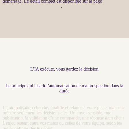
démarrage. Le détail complet est disponible sur la page
Automatisation par agents LLM
.
L’IA exécute, vous gardez la décision
Le principe qui inscrit l’automatisation de ma prospection dans la
durée
L’
automatisation
cherche, qualifie et
relance
à votre place, mais elle
prépare seulement les décisions clés. Un envoi sensible, une
publication, la validation d’une commande, une réponse à un client
à enjeu restent entre vos mains ou celles de votre équipe, selon les
règles définies dès le départ.