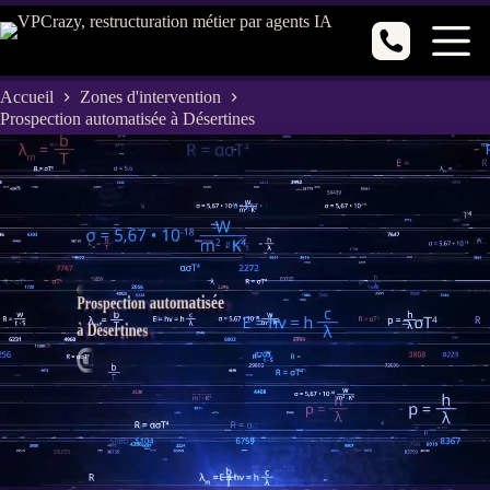
Passer
au
contenu
Accueil
Zones d'intervention
Prospection automatisée à Désertines
Prospection automatisée
à Désertines