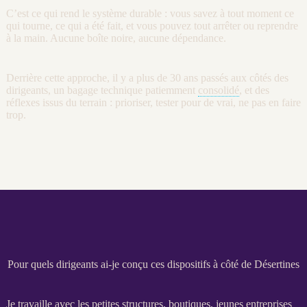
C’est ce qui rend le système durable : vous savez à tout moment ce
qui tourne, ce qui a été fait, et vous pouvez tout arrêter ou reprendre
à la main. Aucune boîte noire, aucune dépendance.
Derrière cette approche, il y a plus de 30 ans passés aux côtés des
dirigeants, un bagage technique patiemment
consolidé
, et des
réflexes issus du terrain : prioriser, tester pour de vrai, ne pas en faire
trop.
Pour quels dirigeants ai-je conçu ces dispositifs à côté de Désertines
Je travaille avec les petites structures, boutiques, jeunes entreprises