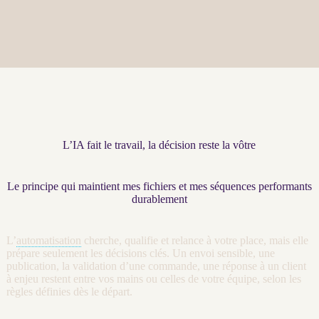
L’IA fait le travail, la décision reste la vôtre
Le principe qui maintient mes fichiers et mes séquences performants
durablement
L’
automatisation
cherche, qualifie et
relance
à votre place, mais elle
prépare seulement les décisions clés. Un envoi sensible, une
publication, la validation d’une commande, une réponse à un client
à enjeu restent entre vos mains ou celles de votre équipe, selon les
règles définies dès le départ.