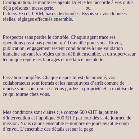
Configuration. Je monte les
agents IA
et je les raccorde à vos outils
déjà présents : messagerie,
site WordPress
ou
WooCommerce
,
fichiers Excel,
CRM
,
bases de données
. Essais sur vos
données
réelles, réglages effectués ensemble.
Prospecter
sans perdre le contrôle. Chaque
agent
trace ses
opérations pas à pas pendant qu’il travaille pour vous. Envoi,
publication, engagement restent conditionnés à une validation
humaine suivant les règles qu’on définit ensemble, et un superviseur
technique repère les blocages et me lance une
alerte
.
Passation complète. Chaque dispositif est documenté, vos
collaborateurs sont formés et les manœuvres d’arrêt comme de
reprise vous sont remises. Vous gardez la propriété et la maîtrise de
ce qui tourne chez vous.
Mes conditions sont claires : je compte 600 €
HT
la journée
d’intervention et j’applique 500 €
HT
par jour dès la 4e journée de
mission
. Nous calons ensemble le nombre de jours avant le coup
d’envoi. L’ensemble des détails est sur la page
Automatisation par
agents LLM
.