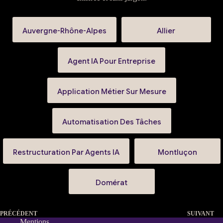
Auvergne-Rhône-Alpes
Allier
Agent IA Pour Entreprise
Application Métier Sur Mesure
Automatisation Des Tâches
Restructuration Par Agents IA
Montluçon
Domérat
PRÉCÉDENT
SUIVANT
Mentions