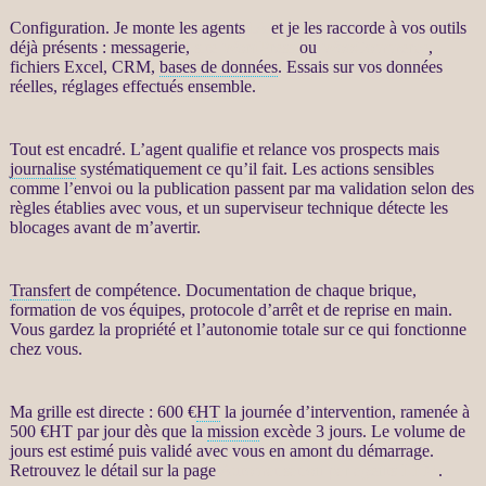
Configuration. Je monte les
agents
IA
et je les raccorde à vos outils
déjà présents : messagerie,
site WordPress
ou
WooCommerce
,
fichiers Excel,
CRM
,
bases de données
. Essais sur vos
données
réelles, réglages effectués ensemble.
Tout est encadré. L’
agent
qualifie et
relance
vos
prospects
mais
journalise
systématiquement ce qu’il fait. Les actions sensibles
comme l’envoi ou la publication passent par ma validation selon des
règles établies avec vous, et un superviseur technique détecte les
blocages avant de m’avertir.
Transfert
de compétence. Documentation de chaque brique,
formation de vos équipes, protocole d’arrêt et de reprise en main.
Vous gardez la propriété et l’autonomie totale sur ce qui fonctionne
chez vous.
Ma grille est directe : 600 €
HT
la journée d’intervention, ramenée à
500 €
HT
par jour dès que la
mission
excède 3 jours. Le volume de
jours est estimé puis validé avec vous en amont du démarrage.
Retrouvez le détail sur la page
Automatisation par agents LLM
.