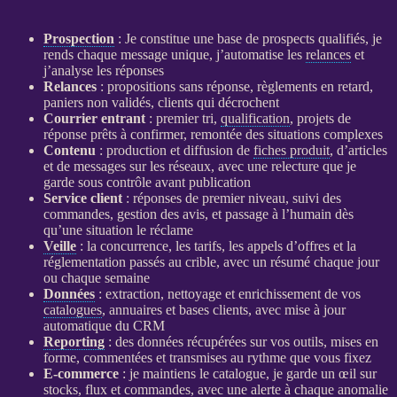
Prospection
: Je constitue une base de
prospects
qualifiés, je
rends chaque message unique, j’automatise les
relances
et
j’analyse les réponses
Relances
: propositions sans réponse, règlements en retard,
paniers non validés, clients qui décrochent
Courrier entrant
: premier tri,
qualification
, projets de
réponse prêts à confirmer, remontée des situations complexes
Contenu
: production et diffusion de
fiches produit
, d’articles
et de messages sur les réseaux, avec une relecture que je
garde sous contrôle avant publication
Service client
: réponses de premier niveau, suivi des
commandes, gestion des avis, et passage à l’humain dès
qu’une situation le réclame
Veille
: la concurrence, les tarifs, les appels d’offres et la
réglementation passés au crible, avec un résumé chaque jour
ou chaque semaine
Données
: extraction, nettoyage et enrichissement de vos
catalogues
, annuaires et bases clients, avec mise à jour
automatique du
CRM
Reporting
: des
données
récupérées sur vos outils, mises en
forme, commentées et transmises au rythme que vous fixez
E-commerce
: je maintiens le
catalogue
, je garde un œil sur
stocks,
flux
et commandes, avec une
alerte
à chaque
anomalie