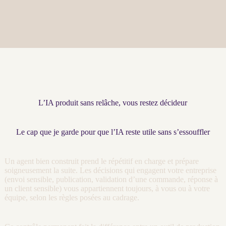
L’IA produit sans relâche, vous restez décideur
Le cap que je garde pour que l’IA reste utile sans s’essouffler
Un
agent
bien construit prend le répétitif en charge et prépare
soigneusement la suite. Les décisions qui engagent votre entreprise
(envoi sensible, publication, validation d’une commande, réponse à
un client sensible) vous appartiennent toujours, à vous ou à votre
équipe, selon les règles posées au
cadrage
.