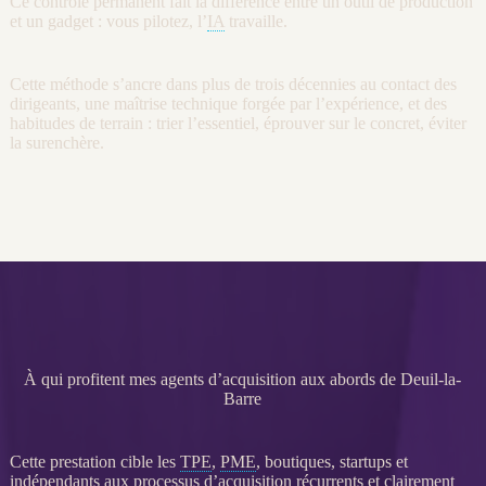
Ce contrôle permanent fait la différence entre un outil de production
et un gadget : vous pilotez, l’
IA
travaille.
Cette méthode s’ancre dans plus de trois décennies au contact des
dirigeants, une maîtrise technique forgée par l’expérience, et des
habitudes de terrain : trier l’essentiel, éprouver sur le concret, éviter
la surenchère.
À qui profitent mes agents d’acquisition aux abords de Deuil-la-
Barre
Cette prestation cible les
TPE
,
PME
, boutiques, startups et
indépendants aux
processus
d’
acquisition
récurrents et clairement