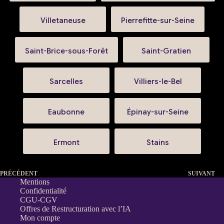
Villetaneuse
Pierrefitte-sur-Seine
Saint-Brice-sous-Forêt
Saint-Gratien
Sarcelles
Villiers-le-Bel
Eaubonne
Épinay-sur-Seine
Ermont
Stains
PRÉCÉDENT
SUIVANT
Mentions
Confidentialité
CGU-CGV
Offres de Restructuration avec l’IA
Mon compte