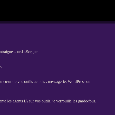
ntraigues-sur-la-Sorgue
e.
au cœur de vos outils actuels : messagerie,
WordPress
ou
lante les
agents
IA
sur vos outils, je verrouille les
garde-fous
,