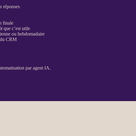
es réponses
n finale
 que c’est utile
tidienne ou hebdomadaire
e du
CRM
utomatisation
par
agent
IA
.