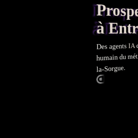
Prospec
à Entra
q
IA
agents
Des
humain du métier
la-Sorgue.