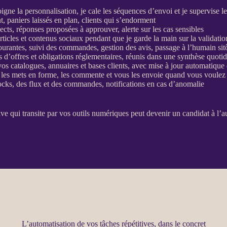
soigne la personnalisation, je cale les séquences d’envoi et je supervise l
, paniers laissés en plan, clients qui s’endorment
ects
, réponses proposées à approuver,
alerte
sur les cas sensibles
articles et contenus sociaux pendant que je garde la main sur la validatio
urantes, suivi des commandes, gestion des avis, passage à l’humain sitôt
ls d’offres et obligations réglementaires, réunis dans une synthèse quo
 vos
catalogues
, annuaires et bases clients, avec mise à jour automatiqu
, les mets en forme, les commente et vous les envoie quand vous voulez
tocks, des
flux
et des commandes, notifications en cas d’
anomalie
ive qui transite par vos outils numériques peut devenir un candidat à l’
a
L’automatisation de vos tâches répétitives, dans le concret