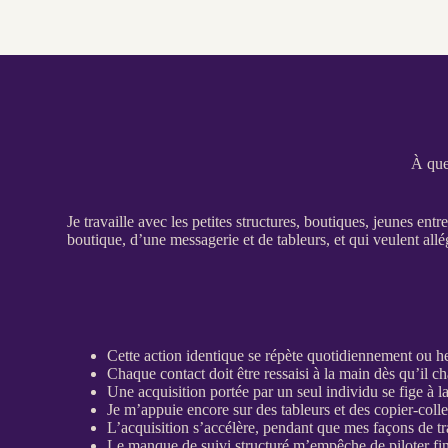
À que
Je travaille avec les petites structures, boutiques, jeunes ent
boutique, d’une messagerie et de tableurs, et qui veulent all
Cette action identique se répète quotidiennement ou 
Chaque contact doit être ressaisi à la main dès qu’il c
Une
acquisition
portée par un seul individu se fige à l
Je m’appuie encore sur des tableurs et des copier-colle
L’
acquisition
s’accélère, pendant que mes façons de tra
Le manque de suivi
structuré
m’empêche de
piloter
fi