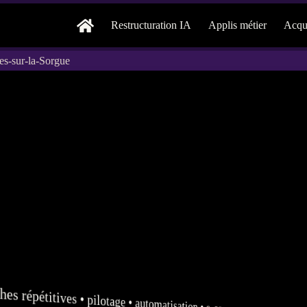
Restructuration IA
Applis métier
Acqui
es-sur-la-Sorgue
hes répétitives •
pilotage
•
automatisation