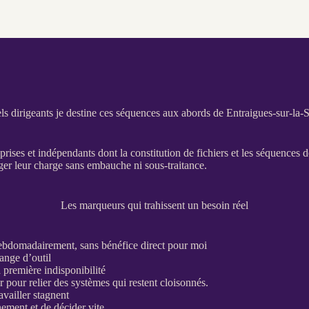
ls dirigeants je destine ces séquences aux abords de Entraigues-sur-la-
reprises et indépendants dont la constitution de fichiers et les séquences 
éger leur charge sans embauche ni sous-traitance.
Les marqueurs qui trahissent un besoin réel
hebdomadairement, sans bénéfice direct pour moi
hange d’outil
a première indisponibilité
r pour relier des systèmes qui restent cloisonnés.
vailler stagnent
nement et de décider vite