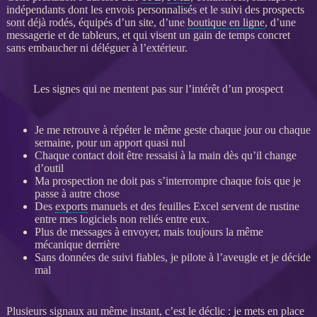
indépendants dont les envois personnalisés et le suivi des
prospects
sont déjà rodés, équipés d’un site, d’une
boutique en ligne
, d’une
messagerie et de tableurs, et qui visent un gain de temps concret
sans embaucher ni déléguer à l’extérieur.
Les signes qui ne mentent pas sur l’intérêt d’un prospect
Je me retrouve à répéter le même geste chaque jour ou chaque
semaine, pour un apport quasi nul
Chaque contact doit être ressaisi à la main dès qu’il change
d’outil
Ma
prospection
ne doit pas s’interrompre chaque fois que je
passe à autre chose
Des
exports
manuels et des feuilles Excel servent de rustine
entre mes logiciels non reliés entre eux.
Plus de messages à envoyer, mais toujours la même
mécanique derrière
Sans
données
de suivi fiables, je pilote à l’aveugle et je décide
mal
Plusieurs signaux au même instant, c’est le déclic : je mets en place