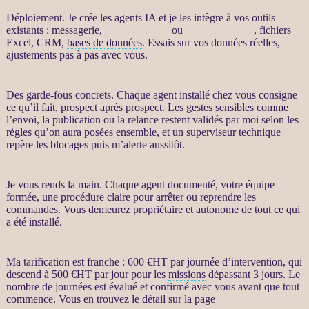
Déploiement. Je crée les
agents IA
et je les intègre à vos outils
existants : messagerie,
site WordPress
ou
WooCommerce
, fichiers
Excel,
CRM
,
bases de données
. Essais sur vos
données
réelles,
ajustements
pas à pas avec vous.
Des
garde-fous
concrets. Chaque
agent
installé chez vous consigne
ce qu’il fait,
prospect
après
prospect
. Les gestes sensibles comme
l’envoi, la publication ou la
relance
restent validés par moi selon les
règles qu’on aura posées ensemble, et un superviseur technique
repère les blocages puis m’
alerte
aussitôt.
Je vous rends la main. Chaque
agent
documenté, votre équipe
formée, une procédure claire pour arrêter ou reprendre les
commandes. Vous demeurez propriétaire et autonome de tout ce qui
a été installé.
Ma tarification est franche : 600 €
HT
par journée d’intervention, qui
descend à 500 €
HT
par jour pour les
missions
dépassant 3 jours. Le
nombre de journées est évalué et confirmé avec vous avant que tout
commence. Vous en trouvez le détail sur la page
Automatisation par