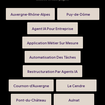
Auvergne-Rhône-Alpes
Puy-de-Dôme
Agent IA Pour Entreprise
Application Métier Sur Mesure
Automatisation Des Tâches
Restructuration Par Agents IA
Cournon-d'Auvergne
Le Cendre
Pont-du-Château
Aulnat