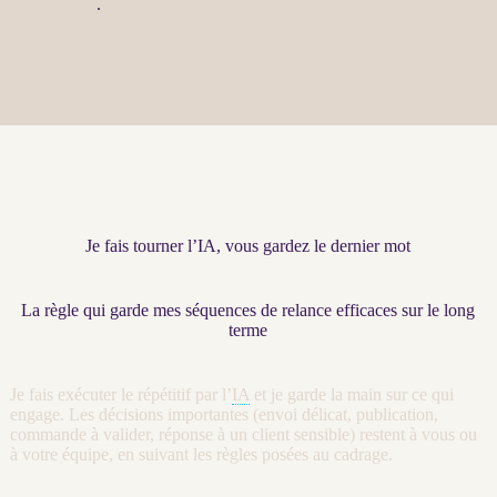
agents LLM
.
Je fais tourner l’IA, vous gardez le dernier mot
La règle qui garde mes séquences de relance efficaces sur le long
terme
Je fais exécuter le répétitif par l’
IA
et je garde la main sur ce qui
engage. Les décisions importantes (envoi délicat, publication,
commande à valider, réponse à un client sensible) restent à vous ou
à votre équipe, en suivant les règles posées au
cadrage
.