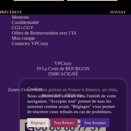
PRÉCÉDENT
SUIVANT
Mentions
Confidentialité
CGU-CGV
Offres de Restructuration avec l’IA
Mon compte
Contactez VPCrazy
VPCrazy
19 La Croix de BOURGON
35690 ACIGNÉ
Cookies
Zones d'interventions partout en France
à distance, en visio,
messagerie, téléphone.
Nous utilisons des cookies dans l'intérêt de votre
navigation. "Accepter tout" permet de tous les
autoriser comme avant. "Réglages" vous permet
de réactiver ceux refusés en cas de problèmes.
Réglages
Tout Refuser
Tout Accepter
06 60 86 77 39