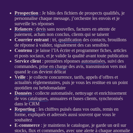
Prospection
: Je bâtis des fichiers de
prospects
qualifiés, je
personnalise chaque message, j’orchestre les envois et je
surveille les réponses
Relances
:
devis
sans nouvelles, factures en attente de
paiement, achats non conclus, clients qui se taisent
Courrier entrant
: tri,
qualification
des contacts, brouillons
de réponse à valider, signalement des cas sensibles
Contenu
: je laisse l’
IA
écrire et programmer fiches, articles
et posts sociaux, et je valide la qualité avant toute publication
Service client
: premières réponses
automatisées
, suivi des
commandes,
prise en charge
des avis, transmission vers moi
quand le cas devient délicat
Veille
: je collecte concurrence, tarifs, appels d’offres et
actualités réglementaires, puis je vous les restitue en un point
quotidien ou hebdomadaire
Données
: collecte
automatisée
, nettoyage et enrichissement
de vos
catalogues
, annuaires et bases clients, synchronisés
dans le
CRM
Reporting
: les chiffres puisés dans vos outils, remis en
forme, expliqués et adressés aussi souvent que vous le
souhaitez
E-commerce
: je maintiens le
catalogue
, je garde un œil sur
stocks,
flux
et commandes, avec une
alerte
à chaque
anomalie