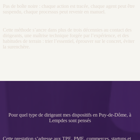
Pas de boîte noire : chaque action est tracée, chaque
agent
peut être
suspendu, chaque
processus
peut revenir en manuel.
Cette méthode s’ancre dans plus de trois décennies au contact des
dirigeants, une maîtrise technique forgée par l’expérience, et des
habitudes de terrain : trier l’essentiel, éprouver sur le concret, éviter
la surenchère.
Pour quel type de dirigeant mes dispositifs en Puy-de-Dôme, à
Lempdes sont pensés
Cette prestation s’adresse aux
TPE
,
PME
, commerces, startups et