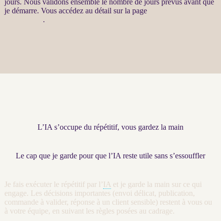
jours. Nous validons ensemble le nombre de jours prévus avant que
je démarre. Vous accédez au détail sur la page
Automatisation par
agents LLM
.
L’IA s’occupe du répétitif, vous gardez la main
Le cap que je garde pour que l’IA reste utile sans s’essouffler
Je fais exécuter le répétitif par l’
IA
et je garde la main sur ce qui
engage. Les décisions importantes (envoi délicat, publication,
commande à valider, réponse à un client sensible) restent à vous ou
à votre équipe, en suivant les règles posées au
cadrage
.