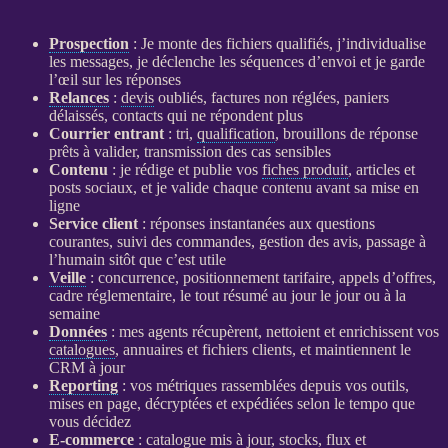
Prospection
: Je monte des fichiers qualifiés, j’individualise
les messages, je déclenche les séquences d’envoi et je garde
l’œil sur les réponses
Relances
:
devis
oubliés, factures non réglées, paniers
délaissés, contacts qui ne répondent plus
Courrier entrant
: tri,
qualification
, brouillons de réponse
prêts à valider, transmission des cas sensibles
Contenu
: je rédige et publie vos
fiches produit
, articles et
posts sociaux, et je valide chaque contenu avant sa mise en
ligne
Service client
: réponses instantanées aux questions
courantes, suivi des commandes, gestion des avis, passage à
l’humain sitôt que c’est utile
Veille
: concurrence, positionnement tarifaire, appels d’offres,
cadre réglementaire, le tout résumé au jour le jour ou à la
semaine
Données
: mes
agents
récupèrent, nettoient et enrichissent vos
catalogues
, annuaires et fichiers clients, et maintiennent le
CRM
à jour
Reporting
: vos métriques rassemblées depuis vos outils,
mises en page, décryptées et expédiées selon le tempo que
vous décidez
E-commerce
:
catalogue
mis à jour, stocks,
flux
et