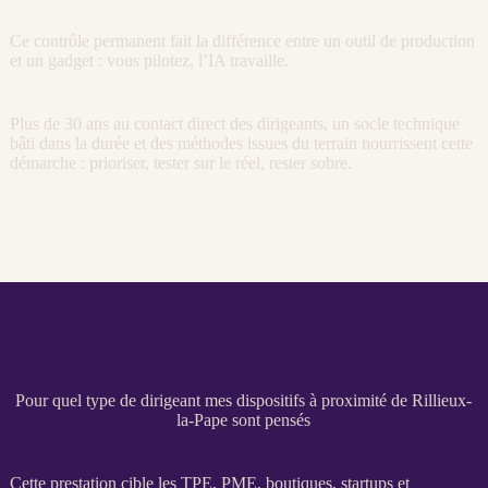
Ce contrôle permanent fait la différence entre un outil de production
et un gadget : vous pilotez, l’
IA
travaille.
Plus de 30 ans au contact direct des dirigeants, un socle technique
bâti dans la durée et des méthodes issues du terrain nourrissent cette
démarche : prioriser, tester sur le réel, rester sobre.
Pour quel type de dirigeant mes dispositifs à proximité de Rillieux-
la-Pape sont pensés
Cette prestation cible les
TPE
,
PME
, boutiques, startups et