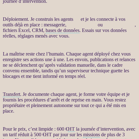
journée d’intervention.
Déploiement. Je construis les
agents
IA
et je les connecte à vos
outils déjà en place : messagerie,
site WordPress
ou
WooCommerce
,
fichiers Excel,
CRM
,
bases de données
. Essais sur vos
données
réelles, réglages menés avec vous.
La maîtrise reste chez l’humain. Chaque
agent
déployé chez vous
enregistre ses actions une à une. Les envois, publications et
relances
ne se déclenchent qu’après validation manuelle, dans le cadre
convenu ensemble, tandis qu’un superviseur technique guette les
blocages et me tient informé en temps réel.
Transfert
. Je documente chaque
agent
, je forme votre équipe et je
fournis les procédures d’arrêt et de reprise en main. Vous restez
propriétaire et pleinement autonome sur tout ce qui a été mis en
place.
Pour le prix, c’est limpide : 600 €
HT
la journée d’intervention, avec
un tarif réduit à 500 €
HT
par jour sur les
missions
de plus de 3