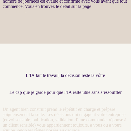
nombre de journées est évalué et confirmé avec vous avant que tout
commence. Vous en trouvez le détail sur la page
Automatisation par
agents LLM
.
L’IA fait le travail, la décision reste la vôtre
Le cap que je garde pour que l’IA reste utile sans s’essouffler
Un
agent
bien construit prend le répétitif en charge et prépare
soigneusement la suite. Les décisions qui engagent votre entreprise
(envoi sensible, publication, validation d’une commande, réponse à
un client sensible) vous appartiennent toujours, à vous ou à votre
équipe, selon les règles posées au
cadrage
.