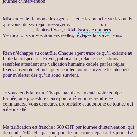
journée d’intervention.
Mise en route. Je monte les
agents
IA
et je les branche sur les outils
que vous utilisez déjà : messagerie,
site WordPress
ou
WooCommerce
, fichiers Excel,
CRM
,
bases de données
.
Vérifications sur vos
données
réelles, réglages faits avec vous.
Rien n’échappe au contrôle. Chaque
agent
trace ce qu’il exécute au
fil de la
prospection
. Envoi, publication,
relance
: ces actions
sensibles attendent une validation humaine cadrée par les règles
fixées ensemble, et un superviseur technique surveille les blocages
pour m’
alerter
dès qu’un souci survient.
Je vous rends la main. Chaque
agent
documenté, votre équipe
formée, une procédure claire pour arrêter ou reprendre les
commandes. Vous demeurez propriétaire et autonome de tout ce qui
a été installé.
Ma tarification est franche : 600 €
HT
par journée d’intervention, qui
descend à 500 €
HT
par jour pour les
missions
dépassant 3 jours. Le