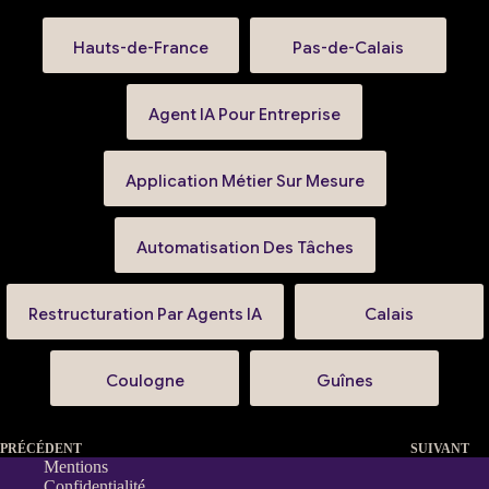
Hauts-de-France
Pas-de-Calais
Agent IA Pour Entreprise
Application Métier Sur Mesure
Automatisation Des Tâches
Restructuration Par Agents IA
Calais
Coulogne
Guînes
PRÉCÉDENT
SUIVANT
Mentions
Confidentialité