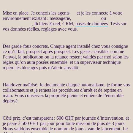
Mise en place. Je conçois les
agents
IA
et je les connecte à votre
environnement existant : messagerie,
site WordPress
ou
WooCommerce
, fichiers Excel,
CRM
,
bases de données
. Tests sur
vos
données
réelles, réglages avec vous.
Des
garde-fous
concrets. Chaque
agent
installé chez vous consigne
ce qu’il fait,
prospect
après
prospect
. Les gestes sensibles comme
l’envoi, la publication ou la
relance
restent validés par moi selon les
règles qu’on aura posées ensemble, et un superviseur technique
repère les blocages puis m’
alerte
aussitôt.
Handover maîtrisé. Je documente chaque automatisme, je forme vos
collaborateurs et je remets les procédures d’arrêt et de reprise en
main. Vous conservez la propriété pleine et entière de l’ensemble
déployé.
Côté prix, c’est transparent : 600 €
HT
par journée d’intervention, et
je passe à 500 €
HT
par jour pour toute
mission
de plus de 3 jours.
Nous validons ensemble le nombre de jours avant le lancement. Le