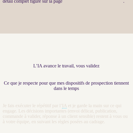
détail complet figure sur la page
Automatisation par agents LLM
.
L’IA avance le travail, vous validez
Ce que je respecte pour que mes dispositifs de prospection tiennent
dans le temps
Je fais exécuter le répétitif par l’
IA
et je garde la main sur ce qui
engage. Les décisions importantes (envoi délicat, publication,
commande à valider, réponse à un client sensible) restent à vous ou
à votre équipe, en suivant les règles posées au
cadrage
.