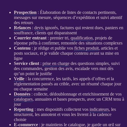
Prospection
: Élaboration de listes de contacts pertinents,
messages sur mesure, séquences d’expédition et suivi attentif
des retours
Relances
:
devis
ignorés, factures qui restent dues, paniers en
souffrance, clients qui disparaissent
Courrier entrant
: premier tri,
qualification
, projets de
réponse prêts à confirmer, remontée des situations complexes
Contenu
: je rédige et publie vos
fiches produit
, articles et
posts sociaux, et je valide chaque contenu avant sa mise en
ligne
Service client
:
prise en charge
des questions simples, suivi
des commandes, gestion des avis, escalade vers moi dès
qu’un point le justifie
Veille
: la concurrence, les tarifs, les appels d’offres et la
réglementation passés au crible, avec un résumé chaque jour
ou chaque semaine
Données
: collecte, dédoublonnage et enrichissement de vos
catalogues
, annuaires et bases
prospects
, avec un
CRM
tenu à
jour
Reporting
: mes dispositifs collectent vos
indicateurs
, les
structurent, les annotent et vous les livrent à la cadence
choisie
E-commerce
: je maintiens le
catalogue
, je garde un œil sur