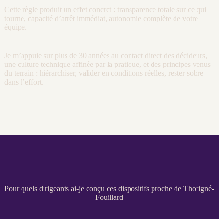
Cette règle produit un effet concret : transparence totale sur ce qui
tourne, capacité d’arrêt immédiat, autonomie complète de votre
équipe.
Je m’appuie sur plus de 30 années au contact direct des décideurs,
une culture technique affinée par la pratique, et des principes venus
du terrain : hiérarchiser, valider en conditions réelles, rester sobre
dans l’effort.
Pour quels dirigeants ai-je conçu ces dispositifs proche de Thorigné-
Fouillard