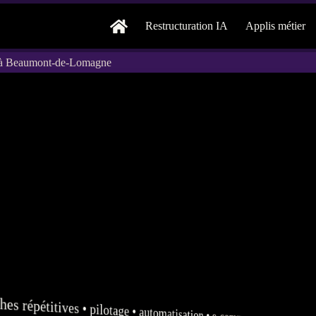
Restructuration IA
Applis métier
e à Beaumont-de-Lomagne
hes répétitives •
pilotage
•
automatisation
•