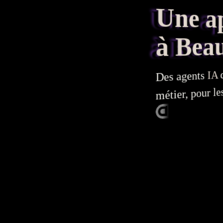
Une appl
à Beau
q
IA
agents
Des
métier, pour l