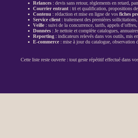
Relances
:
devis
sans retour, règlements en retard, pan
Courrier entrant
: tri et
qualification
, propositions de
Contenu
: rédaction et mise en ligne de vos
fiches pr
Service client
: traitement des premières sollicitation
Veille
: suivi de la concurrence, tarifs, appels d’offr
Données
: Je nettoie et complète
catalogues
, annuaires
Reporting
:
indicateurs
relevés dans vos outils, mis 
E-commerce
: mise à jour du
catalogue
, observation 
Cette liste reste ouverte : tout geste répétitif effectué dans v