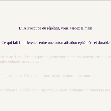
L’IA s’occupe du répétitif, vous gardez la main
Ce qui fait la différence entre une automatisation éphémère et durable
 le reste. Les décisions qui engagent votre entreprise (envoi sensible, 
règles définies au
cadrage
.
 fait, arrêt possible à tout instant, reprise manuelle documentée.
rectement aux côtés des dirigeants, un socle technique construit par d