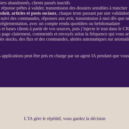
iers abandonnés, clients passés inactifs
 réponse prêtes à valider, transmission des dossiers sensibles à trancher
oduit
, articles et posts sociaux
, chaque texte passant par une validatio
s, suivi des commandes, réponses aux avis, transmission à moi dès que n
es, réglementation, avec un compte rendu quotidien ou hebdomadaire
 et bases clients à partir de vos sources, puis j’injecte le tout dans le
C
en page clairement, commentés et envoyés selon la fréquence qui vous a
des stocks, des
flux
et des commandes,
alertes
automatiques sur
anomali
os
applications
peut être pris en charge par un
agent
IA
pendant que vous 
L’IA gère le répétitif, vous gardez la décision