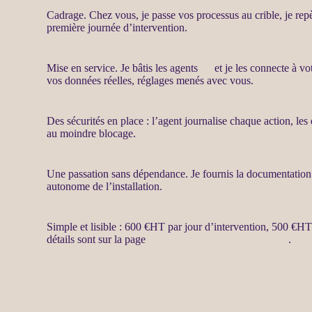
Cadrage
. Chez vous, je passe vos
processus
au crible, je rep
première journée d’intervention.
Mise en service
. Je bâtis les
agents
IA
et je les connecte à vo
vos
données
réelles, réglages menés avec vous.
Des sécurités en place : l’
agent
journalise
chaque action, les 
au moindre blocage.
Une passation sans dépendance. Je fournis la documentatio
autonome de l’installation.
Simple et lisible : 600 €
HT
par jour d’intervention, 500 €
H
détails sont sur la page
Automatisation par agents LLM
.