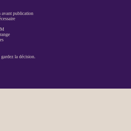
n avant publication
écessaire
RM
rrange
es
gardez la décision.