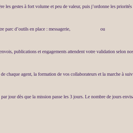
ère les gestes à fort volume et peu de valeur, puis j’ordonne les priorité
tre parc d’outils en place : messagerie,
site WordPress
ou
WooCommer
envois, publications et engagements attendent votre validation selon 
n de chaque
agent
, la formation de vos collaborateurs et la marche à suiv
T
par jour dès que la
mission
passe les 3 jours. Le nombre de jours envis