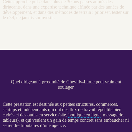
Cette approche puise dans plus de 30 ans passés auprès des
dirigeants, dans une expertise technique affinée par des années de
développement, et dans des méthodes de terrain : prioriser, tester sur
le réel, ne jamais surinvestir.
Quel dirigeant à proximité de Chevilly-Larue peut vraiment
soulager
Cette prestation est destinée aux petites structures, commerces,
startups et indépendants qui ont des
flux
de travail répétitifs bien
cadrés et des outils en service (site,
boutique en ligne
, messagerie,
tableurs), et qui veulent un gain de temps concret sans embaucher ni
se rendre tributaires d’une agence.