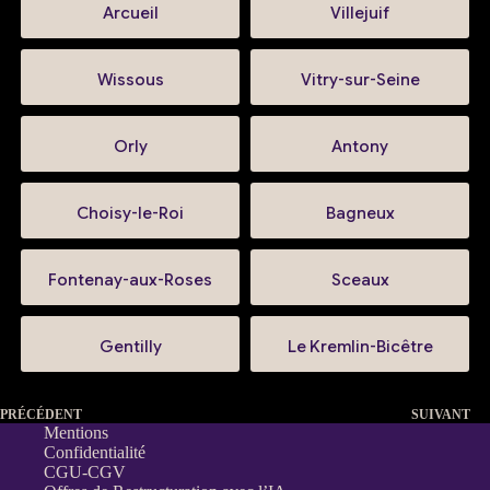
Arcueil
Villejuif
Wissous
Vitry-sur-Seine
Orly
Antony
Choisy-le-Roi
Bagneux
Fontenay-aux-Roses
Sceaux
Gentilly
Le Kremlin-Bicêtre
PRÉCÉDENT
SUIVANT
Mentions
Confidentialité
CGU-CGV