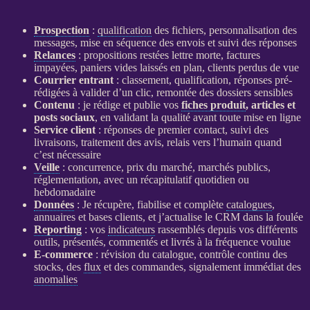
Prospection
:
qualification
des fichiers, personnalisation des
messages, mise en séquence des envois et suivi des réponses
Relances
: propositions restées lettre morte, factures
impayées, paniers vides laissés en plan, clients perdus de vue
Courrier entrant
: classement,
qualification
, réponses pré-
rédigées à valider d’un clic, remontée des dossiers sensibles
Contenu
: je rédige et publie vos
fiches produit
, articles et
posts sociaux
, en validant la qualité avant toute mise en ligne
Service client
: réponses de premier contact, suivi des
livraisons, traitement des avis, relais vers l’humain quand
c’est nécessaire
Veille
: concurrence, prix du marché, marchés publics,
réglementation, avec un récapitulatif quotidien ou
hebdomadaire
Données
: Je récupère, fiabilise et complète
catalogues
,
annuaires et bases clients, et j’actualise le
CRM
dans la foulée
Reporting
: vos
indicateurs
rassemblés depuis vos différents
outils, présentés, commentés et livrés à la fréquence voulue
E-commerce
: révision du
catalogue
, contrôle continu des
stocks, des
flux
et des commandes, signalement immédiat des
anomalies