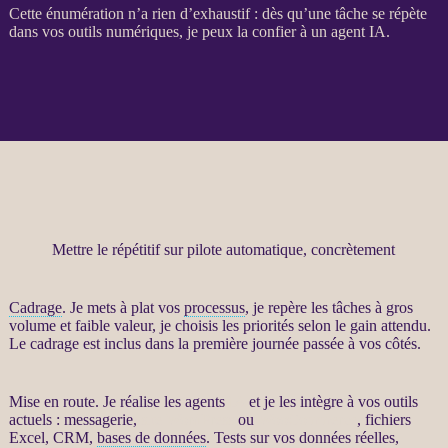
Cette énumération n’a rien d’exhaustif : dès qu’une tâche se répète
dans vos outils numériques, je peux la confier à un
agent
IA
.
Mettre le répétitif sur pilote automatique, concrètement
Cadrage
. Je mets à plat vos
processus
, je repère les tâches à gros
volume et faible valeur, je choisis les priorités selon le gain attendu.
Le
cadrage
est inclus dans la première journée passée à vos côtés.
Mise en route. Je réalise les
agents
IA
et je les intègre à vos outils
actuels : messagerie,
site WordPress
ou
WooCommerce
, fichiers
Excel,
CRM
,
bases de données
. Tests sur vos
données
réelles,