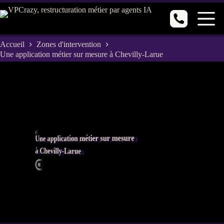
Passer
au
contenu
Accueil
Zones d'intervention
Une application métier sur mesure à Chevilly-Larue
Une application métier sur mesure
à Chevilly-Larue