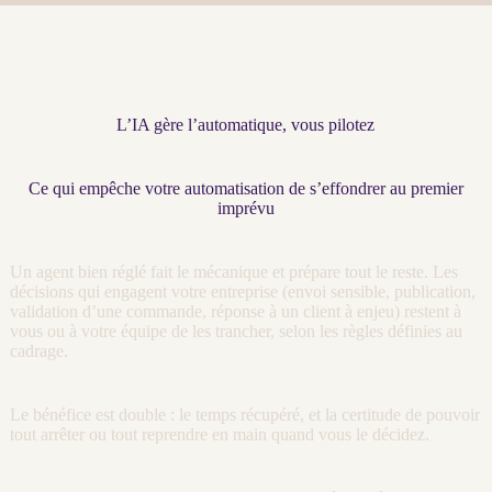
L’IA gère l’automatique, vous pilotez
Ce qui empêche votre automatisation de s’effondrer au premier
imprévu
Un
agent
bien réglé fait le mécanique et prépare tout le reste. Les
décisions qui engagent votre entreprise (envoi sensible, publication,
validation d’une commande, réponse à un client à enjeu) restent à
vous ou à votre équipe de les trancher, selon les règles définies au
cadrage
.
Le bénéfice est double : le temps récupéré, et la certitude de pouvoir
tout arrêter ou tout reprendre en main quand vous le décidez.