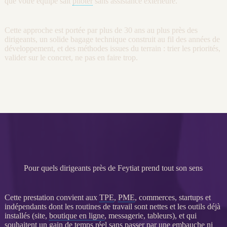
que votre équipe sait
piloter
sans assistance extérieure.
Cette approche est portée par plus de 30 ans au plus près des
dirigeants, un solide bagage technique construit au fil des années de
développement, et des méthodes issues du terrain : trier les priorités,
valider sur le concret, ne pas en faire trop.
Pour quels dirigeants près de Feytiat prend tout son sens
Cette prestation convient aux
TPE
,
PME
, commerces, startups et
indépendants dont les routines de travail sont nettes et les outils déjà
installés (site,
boutique en ligne
, messagerie, tableurs), et qui
souhaitent un gain de temps réel sans passer par une embauche ni