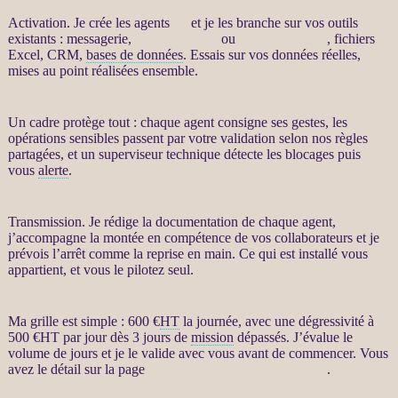
Activation. Je crée les
agents
IA
et je les branche sur vos outils
existants : messagerie,
site WordPress
ou
WooCommerce
, fichiers
Excel,
CRM
,
bases de données
. Essais sur vos
données
réelles,
mises au point réalisées ensemble.
Un cadre protège tout : chaque
agent
consigne ses gestes, les
opérations sensibles passent par votre validation selon nos règles
partagées, et un superviseur technique détecte les blocages puis
vous
alerte
.
Transmission. Je rédige la documentation de chaque
agent
,
j’accompagne la montée en compétence de vos collaborateurs et je
prévois l’arrêt comme la reprise en main. Ce qui est installé vous
appartient, et vous le pilotez seul.
Ma grille est simple : 600 €
HT
la journée, avec une dégressivité à
500 €
HT
par jour dès 3 jours de
mission
dépassés. J’évalue le
volume de jours et je le valide avec vous avant de commencer. Vous
avez le détail sur la page
Automatisation par agents LLM
.