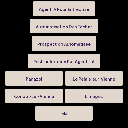
Agent IA Pour Entreprise
Automatisation Des Tâches
Prospection Automatisée
Restructuration Par Agents IA
Panazol
Le Palais-sur-Vienne
Condat-sur-Vienne
Limoges
Isle