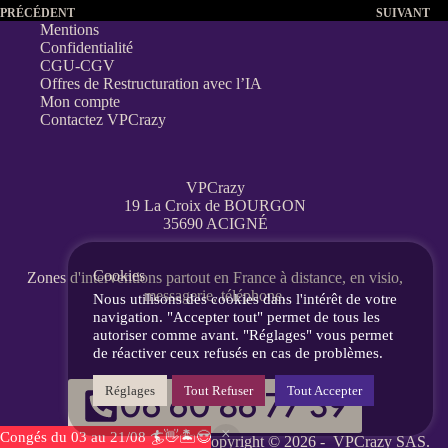
PRÉCÉDENT
SUIVANT
Mentions
Confidentialité
CGU-CGV
Offres de Restructuration avec l’IA
Mon compte
Contactez VPCrazy
VPCrazy
19 La Croix de BOURGON
35690 ACIGNÉ
Cookies
Zones d'interventions partout en France
à distance, en visio,
messagerie, téléphone.
Nous utilisons des cookies dans l'intérêt de votre
navigation. "Accepter tout" permet de tous les
autoriser comme avant. "Réglages" vous permet
de réactiver ceux refusés en cas de problèmes.
Réglages
Tout Refuser
Tout Accepter
06 60 86 77 39
Congés du 03 au 21/08 🏄👋🏝️😎
Copyright © 2026 -
VPCrazy
SAS.