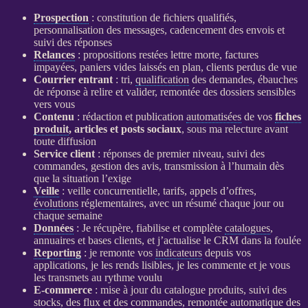
Prospection
: constitution de fichiers qualifiés,
personnalisation des messages, cadencement des envois et
suivi des réponses
Relances
: propositions restées lettre morte, factures
impayées, paniers vides laissés en plan, clients perdus de vue
Courrier entrant
: tri,
qualification
des demandes, ébauches
de réponse à relire et valider, remontée des dossiers sensibles
vers vous
Contenu
: rédaction et publication
automatisées
de vos
fiches
produit
, articles et posts sociaux
, sous ma relecture avant
toute diffusion
Service client
: réponses de premier niveau, suivi des
commandes, gestion des avis, transmission à l’humain dès
que la situation l’exige
Veille
:
veille concurrentielle
, tarifs, appels d’offres,
évolutions
réglementaires, avec un résumé chaque jour ou
chaque semaine
Données
: Je récupère, fiabilise et complète
catalogues
,
annuaires et bases clients, et j’actualise le
CRM
dans la foulée
Reporting
: je remonte vos
indicateurs
depuis vos
applications
, je les rends lisibles, je les commente et je vous
les transmets au rythme voulu
E-commerce
: mise à jour du
catalogue
produits, suivi des
stocks, des
flux
et des commandes, remontée automatique des