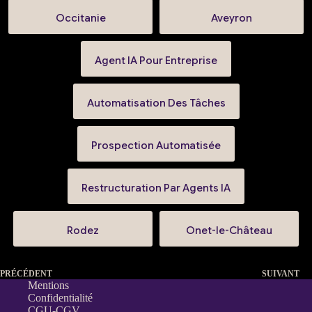
Occitanie
Aveyron
Agent IA Pour Entreprise
Automatisation Des Tâches
Prospection Automatisée
Restructuration Par Agents IA
Rodez
Onet-le-Château
PRÉCÉDENT
SUIVANT
Mentions
Confidentialité
CGU-CGV