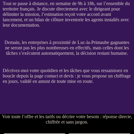
Tout se passe à distance, en semaine de 9h à 18h, sur l’ensemble du
territoire français. Je discute directement avec le dirigeant pour
délimiter la
mission
, l’estimation reçoit votre accord avant
lancement, et un bilan de clôture inventorie les
agents
installés avec
leur documentation.
Demain, les entreprises à proximité de Luc-la-Primaube gagnantes
ne seront pas les plus nombreuses en effectifs, mais celles dont les
tâches s’exécutent automatiquement, la décision restant humaine.
Décrivez-moi votre quotidien et les tâches que vous ressaisissez en
boucle depuis la
page contact et devis
: je vous propose un chiffrage
en jours, validé en amont de toute mise en route.
Voir
toute l’offre et les tarifs
ou
décrire votre besoin
: réponse directe,
chiffrée et sans jargon.