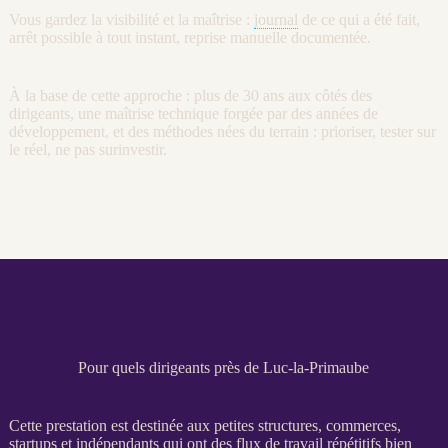
Vous gardez la
visibilité
et la maîtrise :
journal
de ce qui a été fait,
arrêt possible à tout instant, reprise manuelle documentée.
À la base de cette approche : plus de 30 ans aux côtés des
dirigeants, une maîtrise technique forgée par des années de
développement, et des méthodes nées du terrain : prioriser, tester sur
le réel, ne pas surinvestir.
Pour quels dirigeants près de Luc-la-Primaube
Cette prestation est destinée aux petites structures, commerces,
startups et indépendants qui ont des
flux
de travail répétitifs bien