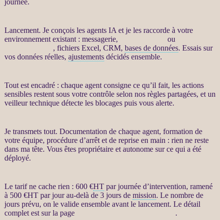
journée.
Lancement. Je conçois les
agents IA
et je les raccorde à votre
environnement existant : messagerie,
site WordPress
ou
WooCommerce
, fichiers Excel,
CRM
,
bases de données
. Essais sur
vos
données
réelles,
ajustements
décidés ensemble.
Tout est encadré : chaque
agent
consigne ce qu’il fait, les actions
sensibles restent sous votre contrôle selon nos règles partagées, et un
veilleur technique détecte les blocages puis vous
alerte
.
Je transmets tout. Documentation de chaque
agent
, formation de
votre équipe, procédure d’arrêt et de reprise en main : rien ne reste
dans ma tête. Vous êtes propriétaire et autonome sur ce qui a été
déployé.
Le tarif ne cache rien : 600 €
HT
par journée d’intervention, ramené
à 500 €
HT
par jour au-delà de 3 jours de
mission
. Le nombre de
jours prévu, on le valide ensemble avant le lancement. Le détail
complet est sur la page
Automatisation par agents LLM
.