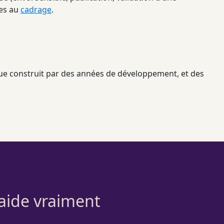
ies au
cadrage
.
que construit par des années de développement, et des
aide vraiment