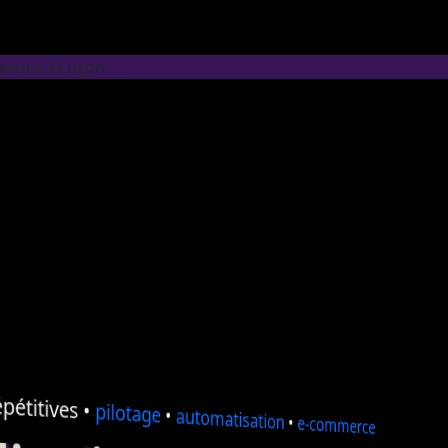
mesure à Luçon
pétitives •
pilotage
•
automatisation
•
e-commerce