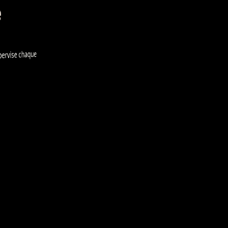
e
vise chaque