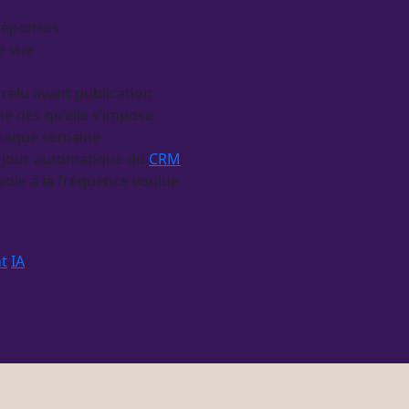
 réponses
e vue
relu avant publication
e dès qu’elle s’impose
 chaque semaine
 à jour automatique du
CRM
nvoie à la fréquence voulue
t
IA
.