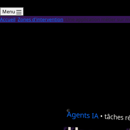
Menu
Accueil
Zones d'intervention
Une application métier sur 
Agents
IA
• tâches ré