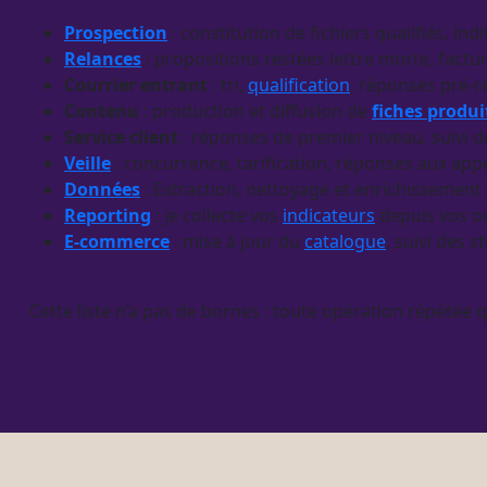
Prospection
: constitution de fichiers qualifiés, i
Relances
: propositions restées lettre morte, factu
Courrier entrant
: tri,
qualification
, réponses pré-r
Contenu
: production et diffusion de
fiches produi
Service client
: réponses de premier niveau, suivi 
Veille
: concurrence, tarification, réponses aux app
Données
: Extraction, nettoyage et enrichissement
Reporting
: je collecte vos
indicateurs
depuis vos ou
E-commerce
: mise à jour du
catalogue
, suivi des 
Cette liste n’a pas de bornes : toute opération répétée qu