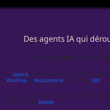
Des agents IA qui déro
Je fais exécuter le répéti
Un
agent
IA
est un programme piloté par un modèle de lan
WordPress
ou
WooCommerce
, fichiers Excel,
CRM
.
Pour une société autour de Luçon, ma démarche tient en q
vous remettre le
pilotage
.