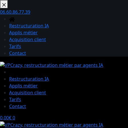
Passer
au
06.60.86.77.39
contenu
Restructuration IA
Applis métier
Acquisition client
Tarifs
Contact
Restructuration IA
Applis métier
Acquisition client
Tarifs
Contact
Panier
0,00
€
0
d’achat