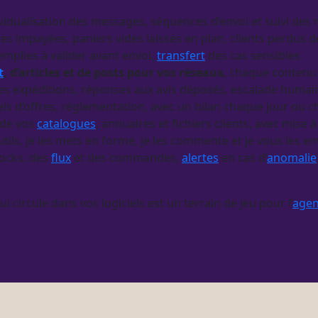
ndividualisation des messages, séquences d’envoi et suivi des
res impayées, paniers vides laissés en plan, clients perdus d
emplies à valider avant envoi,
transfert
des cas sensibles
t
, d’articles et de posts pour vos réseaux
, chaque contenu 
des expéditions, réponses aux avis déposés, escalade humain
els d’offres, réglementation, avec un bilan chaque jour ou
 de vos
catalogues
, annuaires et fichiers clients, avec mise
tils, je les mets en forme, je les commente et je vous les e
stocks, des
flux
et des commandes,
alertes
en cas d’
anomalie
i circule dans vos logiciels est un terrain de jeu pour l’
agen