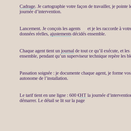
Cadrage
. Je cartographie votre façon de travailler, je pointe 
journée d’intervention.
Lancement. Je conçois les
agents
IA
et je les raccorde à vot
données
réelles,
ajustements
décidés ensemble.
Chaque
agent
tient un
journal
de tout ce qu’il exécute, et le
ensemble, pendant qu’un superviseur technique repère les bl
Passation soignée : je documente chaque
agent
, je forme vo
autonome de l’installation.
Le tarif tient en une ligne : 600 €
HT
la journée d’interventio
démarrer. Le détail se lit sur la page
Automatisation par age