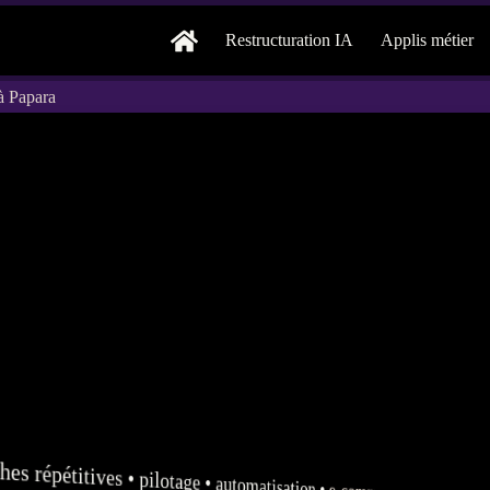
Restructuration IA
Applis métier
à Papara
hes répétitives •
pilotage
•
automatisation
•