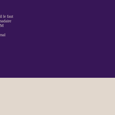
l le faut
madaire
RM
rmal