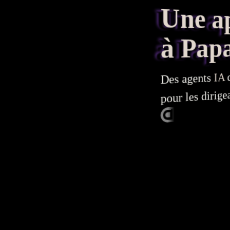
Une appl
à Pap
q
IA
agents
Des
pour les dirige