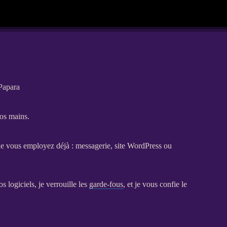
 Papara
vos mains.
 que vous employez déjà : messagerie,
site WordPress
ou
s logiciels, je verrouille les
garde-fous
, et je vous confie le
s