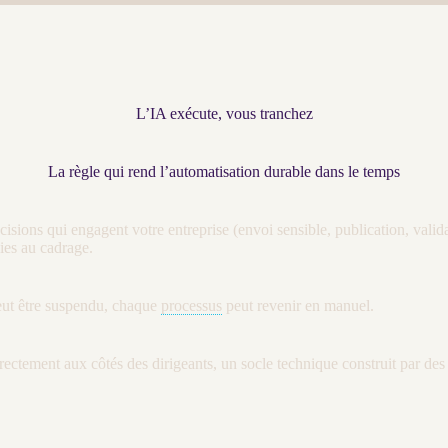
L’IA exécute, vous tranchez
La règle qui rend l’automatisation durable dans le temps
décisions qui engagent votre entreprise (envoi sensible, publication, val
nies au
cadrage
.
ut être suspendu, chaque
processus
peut revenir en manuel.
rectement aux côtés des dirigeants, un socle technique construit par d