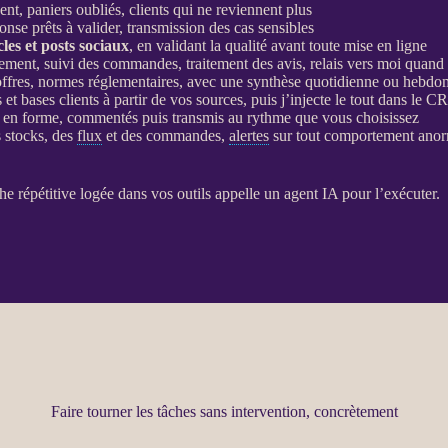
ent, paniers oubliés, clients qui ne reviennent plus
ponse prêts à valider, transmission des cas sensibles
icles et posts sociaux
, en validant la qualité avant toute mise en ligne
ment, suivi des commandes, traitement des avis, relais vers moi quand i
d’offres, normes réglementaires, avec une synthèse quotidienne ou hebdo
 et bases clients à partir de vos sources, puis j’injecte le tout dans le
C
s en forme, commentés puis transmis au rythme que vous choisissez
 stocks, des
flux
et des commandes,
alertes
sur tout comportement ano
he répétitive logée dans vos outils appelle un
agent
IA
pour l’exécuter.
Faire tourner les tâches sans intervention, concrètement