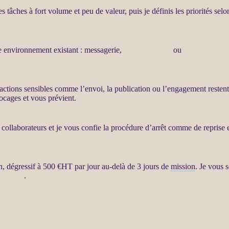
les tâches à fort volume et peu de valeur, puis je définis les priorités se
re environnement existant : messagerie,
site WordPress
ou
WooCommer
s actions sensibles comme l’envoi, la publication ou l’engagement resten
ocages et vous prévient.
s collaborateurs et je vous confie la procédure d’arrêt comme de reprise
n, dégressif à 500 €
HT
par jour au-delà de 3 jours de
mission
. Je vous 
nts LLM
.