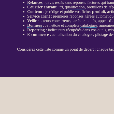
Relances
:
devis
restés sans réponse, factures qui traîn
Courrier entrant
: tri,
qualification
, brouillons de ré
Contenu
: je rédige et publie vos
fiches produit
, art
Service client
: premières réponses gérées automatique
Veille
: acteurs concurrents, tarifs pratiqués, appels 
Données
: Je nettoie et complète
catalogues
, annuaires
Reporting
:
indicateurs
récupérés dans vos outils, mi
E-commerce
: actualisation du
catalogue
,
pilotage
des
Considérez cette liste comme un point de départ : chaque tâc