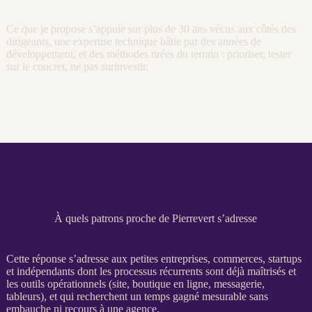
Ce que je propose s’appuie sur plus de 30 ans vécus aux côtés des
dirigeants, une expertise technique bâtie par des années de
développement, et des méthodes tirées du terrain : prioriser, tester
sur le concret, ne pas surinvestir.
À quels patrons proche de Pierrevert s’adresse
Cette réponse s’adresse aux petites entreprises, commerces, startups
et indépendants dont les
processus
récurrents sont déjà maîtrisés et
les outils
opérationnels
(site,
boutique en ligne
, messagerie,
tableurs), et qui recherchent un temps gagné mesurable sans
embauche ni recours à une agence.