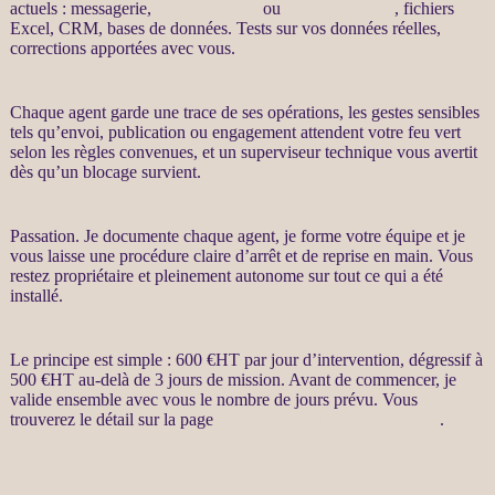
actuels : messagerie,
site WordPress
ou
WooCommerce
, fichiers
Excel,
CRM
,
bases de données
. Tests sur vos
données
réelles,
corrections apportées avec vous.
Chaque
agent
garde une trace de ses opérations, les gestes sensibles
tels qu’envoi, publication ou engagement attendent votre feu vert
selon les règles convenues, et un superviseur technique vous avertit
dès qu’un blocage survient.
Passation. Je documente chaque
agent
, je forme votre équipe et je
vous laisse une procédure claire d’arrêt et de reprise en main. Vous
restez propriétaire et pleinement autonome sur tout ce qui a été
installé.
Le principe est simple : 600 €
HT
par jour d’intervention, dégressif à
500 €
HT
au-delà de 3 jours de
mission
. Avant de commencer, je
valide ensemble avec vous le nombre de jours prévu. Vous
trouverez le détail sur la page
Automatisation par agents LLM
.