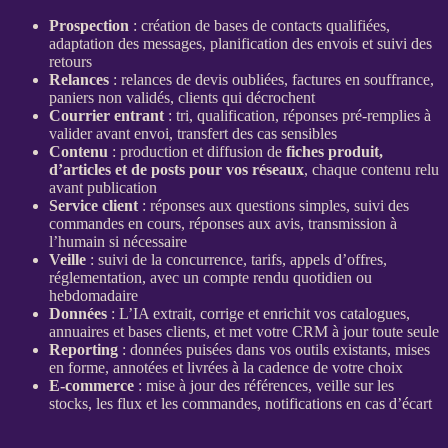
Prospection
: création de bases de contacts qualifiées,
adaptation des messages, planification des envois et suivi des
retours
Relances
:
relances
de
devis
oubliées, factures en souffrance,
paniers non validés, clients qui décrochent
Courrier entrant
: tri,
qualification
, réponses pré-remplies à
valider avant envoi,
transfert
des cas sensibles
Contenu
: production et diffusion de
fiches produit
,
d’articles et de posts pour vos réseaux
, chaque contenu relu
avant publication
Service client
: réponses aux questions simples, suivi des
commandes en cours, réponses aux avis, transmission à
l’humain si nécessaire
Veille
: suivi de la concurrence, tarifs, appels d’offres,
réglementation, avec un compte rendu quotidien ou
hebdomadaire
Données
: L’
IA
extrait, corrige et enrichit vos
catalogues
,
annuaires et bases clients, et met votre
CRM
à jour toute seule
Reporting
:
données
puisées dans vos outils existants, mises
en forme, annotées et livrées à la cadence de votre choix
E-commerce
: mise à jour des références,
veille
sur les
stocks, les
flux
et les commandes, notifications en cas d’écart