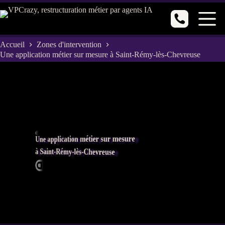
Passer
au
contenu
Accueil
Zones d'intervention
Une application métier sur mesure à Saint-Rémy-lès-Chevreuse
Une application métier sur mesure
à Saint-Rémy-lès-Chevreuse