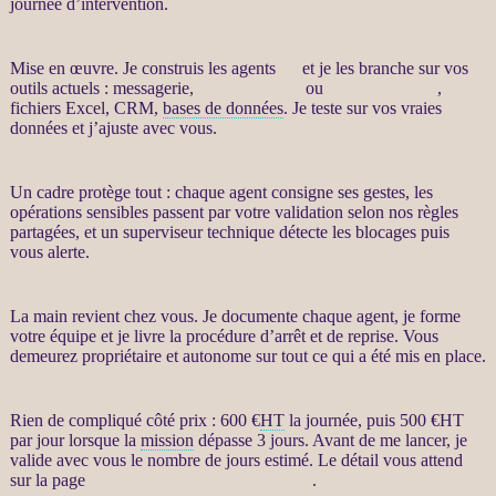
journée d’intervention.
Mise en œuvre. Je construis les
agents
IA
et je les branche sur vos
outils actuels : messagerie,
site WordPress
ou
WooCommerce
,
fichiers Excel,
CRM
,
bases de données
. Je teste sur vos vraies
données
et j’ajuste avec vous.
Un cadre protège tout : chaque
agent
consigne ses gestes, les
opérations sensibles passent par votre validation selon nos règles
partagées, et un superviseur technique détecte les blocages puis
vous
alerte
.
La main revient chez vous. Je documente chaque
agent
, je forme
votre équipe et je livre la procédure d’arrêt et de reprise. Vous
demeurez propriétaire et autonome sur tout ce qui a été mis en place.
Rien de compliqué côté prix : 600 €
HT
la journée, puis 500 €
HT
par jour lorsque la
mission
dépasse 3 jours. Avant de me lancer, je
valide avec vous le nombre de jours estimé. Le détail vous attend
sur la page
Automatisation par agents LLM
.