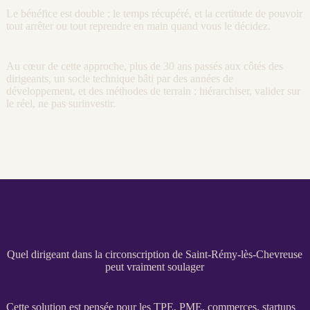
Le bénéfice est double : le temps récupéré, et la certitude de pouvoir
tout arrêter ou tout reprendre en main quand vous le décidez.
Au cœur de cette approche, plus de 30 ans passés aux côtés des
dirigeants, un socle technique bâti par des années de
développement, et des méthodes de terrain : hiérarchiser, valider sur
le réel, ne pas surinvestir.
Quel dirigeant dans la circonscription de Saint-Rémy-lès-Chevreuse
peut vraiment soulager
Cette solution est pensée pour les
TPE
,
PME
, commerces, startups