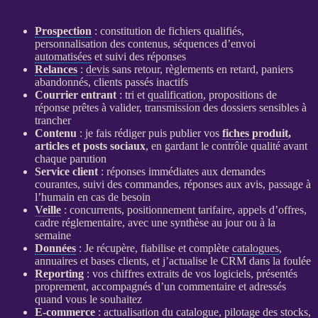
Prospection
: constitution de fichiers qualifiés,
personnalisation des contenus, séquences d’envoi
automatisées
et suivi des réponses
Relances
:
devis
sans retour, règlements en retard, paniers
abandonnés, clients passés inactifs
Courrier entrant
: tri et
qualification
, propositions de
réponse prêtes à valider, transmission des dossiers sensibles à
trancher
Contenu
: je fais rédiger puis publier vos
fiches produit
,
articles et posts sociaux
, en gardant le contrôle qualité avant
chaque parution
Service client
: réponses immédiates aux demandes
courantes, suivi des commandes, réponses aux avis, passage à
l’humain en cas de besoin
Veille
: concurrents, positionnement tarifaire, appels d’offres,
cadre réglementaire, avec une synthèse au jour ou à la
semaine
Données
: Je récupère, fiabilise et complète
catalogues
,
annuaires et bases clients, et j’actualise le
CRM
dans la foulée
Reporting
: vos chiffres extraits de vos logiciels, présentés
proprement, accompagnés d’un commentaire et adressés
quand vous le souhaitez
E-commerce
: actualisation du
catalogue
,
pilotage
des stocks,