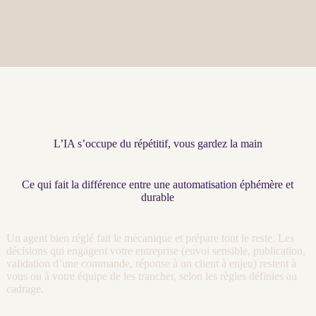
L’IA s’occupe du répétitif, vous gardez la main
Ce qui fait la différence entre une automatisation éphémère et
durable
Un
agent
bien réglé fait le mécanique et prépare tout le reste. Les
décisions qui engagent votre entreprise (envoi sensible, publication,
validation d’une commande, réponse à un client à enjeu) restent à
vous ou à votre équipe de les trancher, selon les règles définies au
cadrage
.