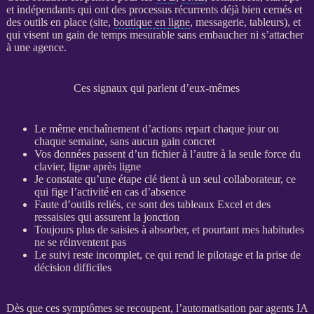
et indépendants qui ont des
processus
récurrents déjà bien cernés et
des outils en place (site,
boutique en ligne
, messagerie, tableurs), et
qui visent un gain de temps mesurable sans embaucher ni s’attacher
à une agence.
Ces signaux qui parlent d’eux-mêmes
Le même enchaînement d’actions repart chaque jour ou
chaque semaine, sans aucun gain concret
Vos
données
passent d’un fichier à l’autre à la seule force du
clavier, ligne après ligne
Je constate qu’une étape clé tient à un seul collaborateur, ce
qui fige l’activité en cas d’absence
Faute d’outils reliés, ce sont des tableaux Excel et des
ressaisies qui assurent la jonction
Toujours plus de saisies à absorber, et pourtant mes habitudes
ne se réinventent pas
Le suivi reste incomplet, ce qui rend le
pilotage
et la prise de
décision difficiles
Dès que ces symptômes se recoupent, l’
automatisation
par
agents IA