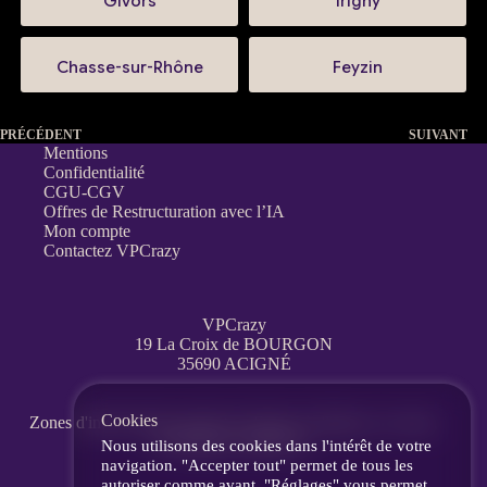
Givors
Irigny
Chasse-sur-Rhône
Feyzin
PRÉCÉDENT
SUIVANT
Mentions
Confidentialité
CGU-CGV
Offres de Restructuration avec l’IA
Mon compte
Contactez VPCrazy
VPCrazy
19 La Croix de BOURGON
35690 ACIGNÉ
Cookies
Zones d'interventions partout en France
à distance, en visio,
messagerie, téléphone.
Nous utilisons des cookies dans l'intérêt de votre
navigation. "Accepter tout" permet de tous les
autoriser comme avant. "Réglages" vous permet