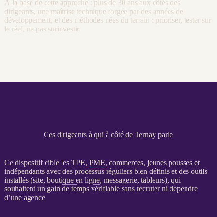
À la base de cette approche : plus de 30 ans aux côtés des
dirigeants, une maîtrise technique forgée par des années de
développement, et des méthodes nées du terrain : prioriser, tester sur
le réel, ne pas surinvestir.
Ces dirigeants à qui à côté de Ternay parle
Ce dispositif cible les
TPE
,
PME
, commerces, jeunes pousses et
indépendants avec des
processus
réguliers bien définis et des outils
installés (site,
boutique en ligne
, messagerie, tableurs), qui
souhaitent un gain de temps vérifiable sans recruter ni dépendre
d’une agence.