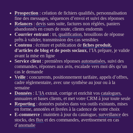
Prospection
: création de fichiers qualifiés, personnalisation
fine des messages, séquences d’envoi et suivi des réponses
Relances
:
devis
sans suite, factures non réglées, paniers
abandonnés en cours de route, clients endormis
Courrier entrant
: tri,
qualification
, brouillons de réponse
prêts à valider, transmission des cas sensibles
Contenu
: écriture et publication de
fiches produit
,
d’articles de blog et de posts sociaux
, l’
IA
prépare, je valide
avant la mise en ligne
Service client
: premières réponses
automatisées
, suivi des
commandes, réponses aux avis, escalade vers moi dès qu’un
cas le demande
Veille
: concurrents, positionnement tarifaire, appels d’offres,
cadre réglementaire, avec une synthèse au jour ou à la
semaine
Données
: L’
IA
extrait, corrige et enrichit vos
catalogues
,
annuaires et bases clients, et met votre
CRM
à jour toute seule
Reporting
:
données
puisées dans vos outils existants, mises
en forme, annotées et livrées à la cadence de votre choix
E-commerce
: maintien à jour du
catalogue
,
surveillance
des
stocks, des
flux
et des commandes, avertissement en cas
d’
anomalie