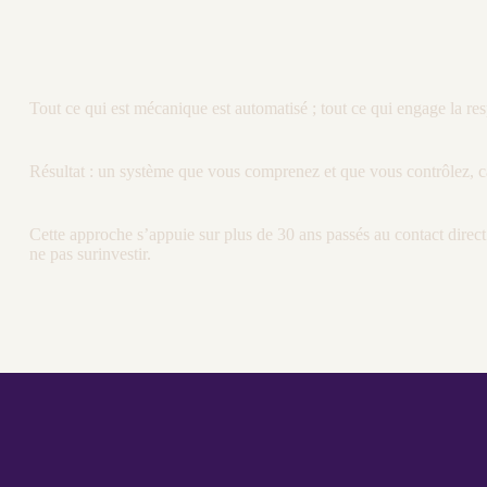
Tout ce qui est mécanique est
automatisé
; tout ce qui engage la re
Résultat : un système que vous comprenez et que vous contrôlez, ca
Cette approche s’appuie sur plus de 30 ans passés au contact direc
ne pas surinvestir.