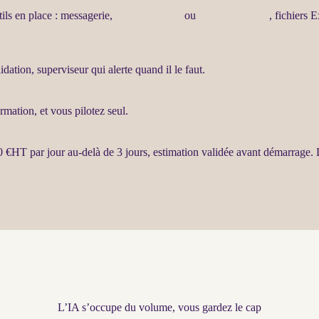
tils en place : messagerie,
site WordPress
ou
WooCommerce
, fichiers 
lidation, superviseur qui
alerte
quand il le faut.
rmation, et vous pilotez seul.
0 €
HT
par jour au-delà de 3 jours, estimation validée avant démarrage. 
L’IA s’occupe du volume, vous gardez le cap