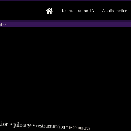
Restructuration IA
Applis métier
ibes
tion
•
pilotage
•
restructuration
•
e-commerce