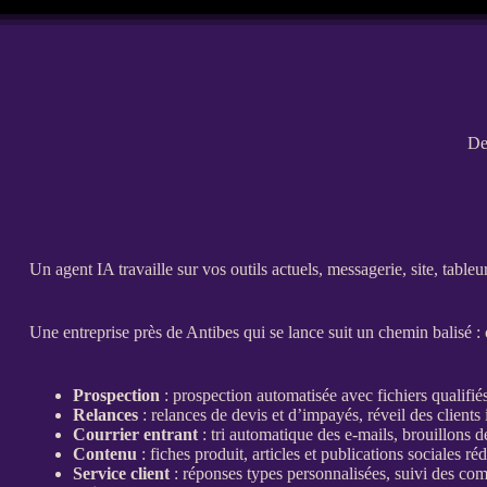
De
Un
agent
IA
travaille sur vos outils actuels, messagerie, site, tableu
Une entreprise près de Antibes qui se lance suit un chemin balisé : c
Prospection
:
prospection
automatisée
avec fichiers qualifié
Relances
:
relances
de
devis
et d’
impayés
, réveil des clients 
Courrier entrant
: tri automatique des e-mails, brouillons d
Contenu
:
fiches produit
, articles et publications sociales r
Service client
: réponses types personnalisées, suivi des co