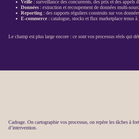
Veille
:
surveillance
des concurrents, des prix et des appels d
Données
: extraction et recoupement de
données
multi-sour
Reporting
: des rapports réguliers construits sur vos
donnée
E-commerce
:
catalogue
, stocks et
flux
marketplace
tenus à 
Le champ est plus large encore : ce sont vos
processus
réels qui dé
Cadrage
. On cartographie vos
processus
, on repère les tâches à for
d’intervention.