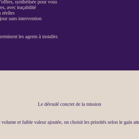
’offres, synthétisée pour vous
ces, avec
traçabilité
s
réelles
jour sans intervention
terminent les
agents
à installer.
Le déroulé concret de la mission
t volume et faible valeur ajoutée, on choisit les priorités selon le gain a