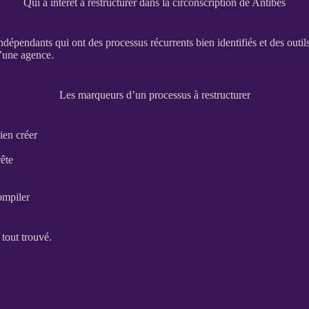
Qui a intérêt à restructurer dans la circonscription de Antibes
indépendants qui ont des
processus
récurrents bien identifiés et des outil
’une agence.
Les marqueurs d’un processus à restructurer
ien créer
rête
ompiler
 tout trouvé.