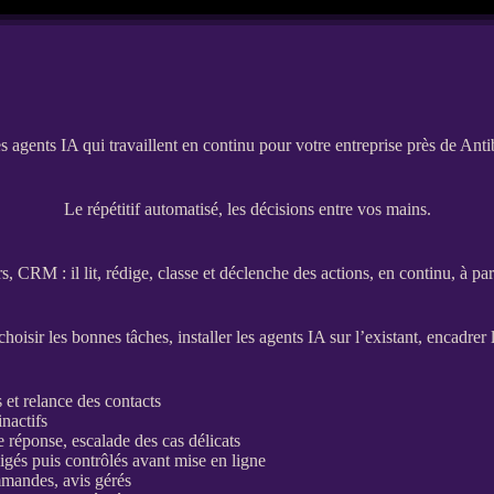
s agents IA qui travaillent en continu pour votre entreprise près de Anti
Le répétitif automatisé, les décisions entre vos mains.
rs,
CRM
: il lit, rédige, classe et déclenche des actions, en continu, à p
hoisir les bonnes tâches, installer les
agents
IA
sur l’existant, encadrer 
s et
relance
des contacts
inactifs
e réponse, escalade des cas délicats
édigés puis contrôlés avant mise en ligne
mmandes, avis gérés