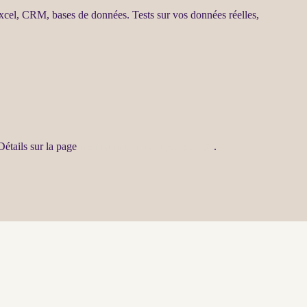
Excel,
CRM
,
bases de données
. Tests sur vos
données
réelles,
Détails sur la page
restructuration par agents LLM
.