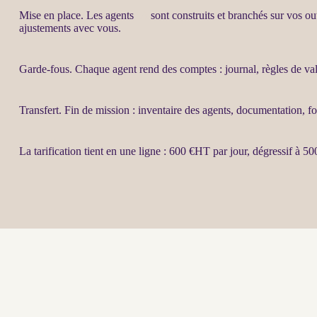
Mise en place. Les
agents
IA
sont construits et branchés sur vos ou
ajustements
avec vous.
Garde-fous
. Chaque
agent
rend des comptes :
journal
, règles de va
Transfert
. Fin de
mission
: inventaire des
agents
, documentation, fo
La tarification tient en une ligne : 600 €
HT
par jour, dégressif à 50