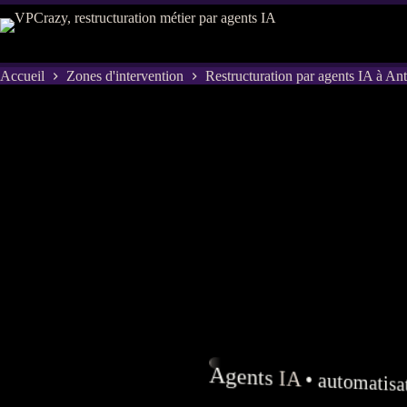
Passer
au
contenu
Accueil
Zones d'intervention
Restructuration par agents IA à Ant
Agents
IA
•
automatisa