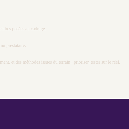
 claires posées au
cadrage
.
au prestataire.
ement
, et des méthodes issues du terrain : prioriser, tester sur le réel,