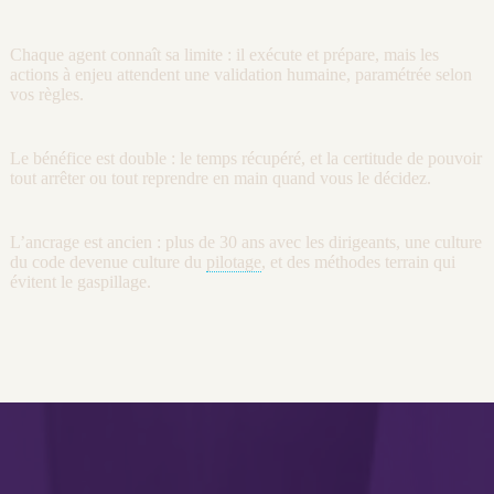
Chaque
agent
connaît sa limite : il exécute et prépare, mais les
actions à enjeu attendent une validation humaine, paramétrée selon
vos règles.
Le bénéfice est double : le temps récupéré, et la certitude de pouvoir
tout arrêter ou tout reprendre en main quand vous le décidez.
L’ancrage est ancien : plus de 30 ans avec les dirigeants, une culture
du code devenue culture du
pilotage
, et des méthodes terrain qui
évitent le gaspillage.