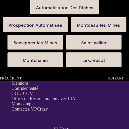
Automatisation Des Tâches
Prospection Automatisée
Montceau-les-Mines
Sanvignes-les-Mines
Saint-Vallier
Montchanin
Le Creusot
PRÉCÉDENT
SUIVANT
Mentions
Confidentialité
CGU-CGV
Offres de Restructuration avec l’IA
Mon compte
Contactez VPCrazy
VPCrazy