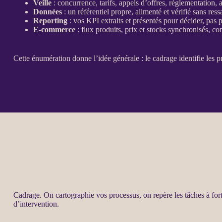
Veille
: concurrence, tarifs, appels d’offres, réglementation
Données
: un référentiel propre, alimenté et vérifié sans ress
Reporting
: vos
KPI
extraits et présentés pour décider, pas 
E-commerce
:
flux
produits, prix et stocks synchronisés, c
Cette énumération donne l’idée générale : le
cadrage
identifie les
p
Cadrage
. On cartographie vos
processus
, on repère les tâches à for
d’intervention.