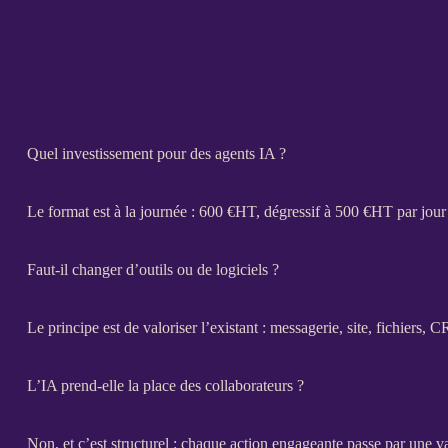
Quel investissement pour des agents IA ?
Le format est à la journée : 600 €
HT
, dégressif à 500 €
HT
par jour
Faut-il changer d’outils ou de logiciels ?
Le principe est de valoriser l’existant : messagerie, site, fichiers,
C
L’IA prend-elle la place des collaborateurs ?
Non, et c’est structurel : chaque action engageante passe par une v