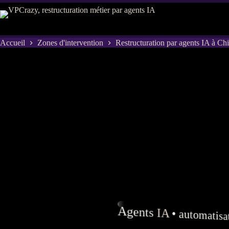
Passer
au
contenu
Accueil
Zones d'intervention
Restructuration par agents IA à Ch
Agents
IA
•
automatisa