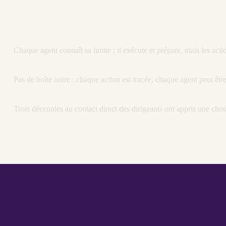
Chaque
agent
connaît sa limite : il exécute et prépare, mais les ac
Pas de boîte noire : chaque action est tracée, chaque
agent
peut êtr
Trois décennies au contact direct des dirigeants ont appris une ch