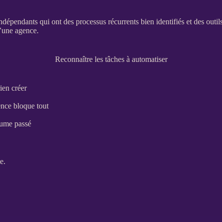
indépendants qui ont des
processus
récurrents bien identifiés et des outil
’une agence.
Reconnaître les tâches à automatiser
ien créer
ence bloque tout
lume passé
e.