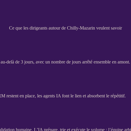
Ce que les dirigeants autour de Chilly-Mazarin veulent savoir
 au-delà de 3 jours, avec un nombre de jours arrêté ensemble en amont.
RM
restent en place, les
agents
IA
font le lien et absorbent le répétitif.
alidation humaine. L’
IA
prépare, trie et exécute le volume ; l’équipe arbi