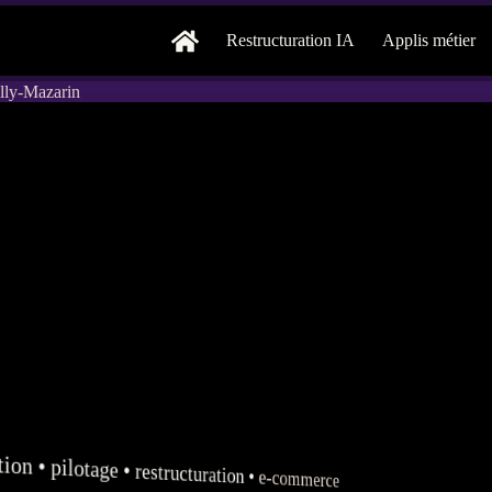
Restructuration IA
Applis métier
illy-Mazarin
tion
•
pilotage
•
restructuration
•
e-commerce