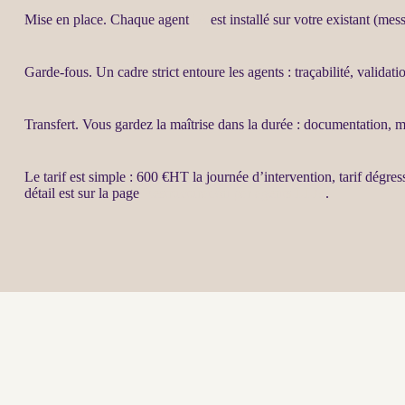
Mise en place. Chaque
agent
IA
est installé sur votre existant (mess
Garde-fous
. Un cadre strict entoure les
agents
:
traçabilité
, validat
Transfert
. Vous gardez la maîtrise dans la durée : documentation, 
Le tarif est simple : 600 €
HT
la journée d’intervention, tarif dégres
détail est sur la page
Restructuration par agents LLM
.