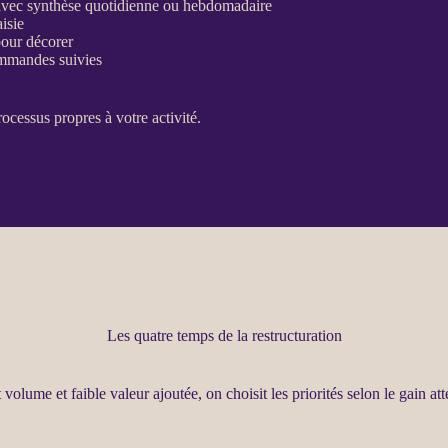
, avec synthèse quotidienne ou hebdomadaire
aisie
pour décorer
ommandes suivies
rocessus
propres à votre activité.
Les quatre temps de la restructuration
t volume et faible valeur ajoutée, on choisit les priorités selon le gain a