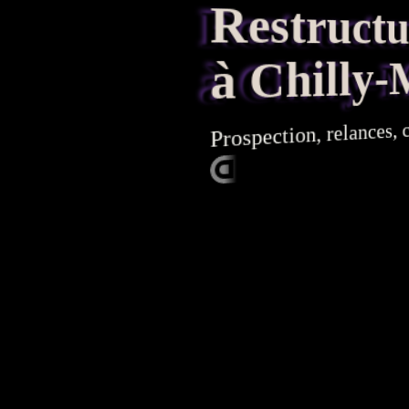
Restructura
à Chilly-
, 
relances
,
Prospection