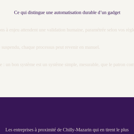
Ce qui distingue une automatisation durable d’un gadget
tions à enjeu attendent une validation humaine, paramétrée selon vos règl
e suspendu, chaque
processus
peut revenir en manuel.
ose : un bon système est un système simple, mesurable, que le patron com
Les entreprises à proximité de Chilly-Mazarin qui en tirent le plus