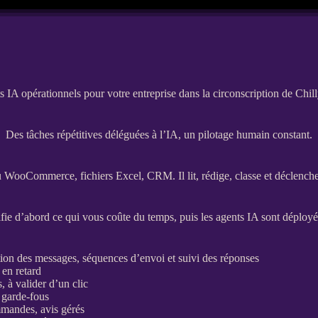
 IA opérationnels pour votre entreprise dans la circonscription de Chi
Des tâches répétitives déléguées à l’IA, un pilotage humain constant.
u
WooCommerce
, fichiers Excel,
CRM
. Il lit, rédige, classe et déclen
ie d’abord ce qui vous coûte du temps, puis les
agents
IA
sont déployés
sation des messages, séquences d’envoi et suivi des réponses
 en retard
, à valider d’un clic
s
garde-fous
mmandes, avis gérés