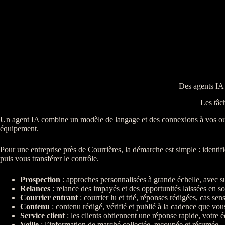
Des agents IA 
Les tâch
Un
agent
IA
combine un modèle de langage et des connexions à vos outils 
équipement.
Pour une entreprise près de Courrières, la démarche est simple : identifi
puis vous transférer le contrôle.
Prospection
: approches personnalisées à grande échelle, avec s
Relances
:
relance
des
impayés
et des opportunités laissées en 
Courrier entrant
: courrier lu et trié, réponses rédigées, cas se
Contenu
: contenu rédigé, vérifié et publié à la cadence que vou
Service client
: les clients obtiennent une réponse rapide, votre 
Veille
: l’information de marché collectée, recoupée et résumée