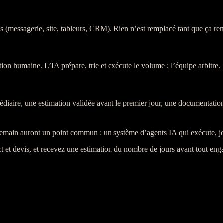
ls (messagerie, site, tableurs,
CRM
). Rien n’est remplacé tant que ça rem
ation humaine. L’
IA
prépare, trie et exécute le volume ; l’équipe arbitre.
médiaire, une estimation validée avant le premier jour, une documentation
demain auront un point commun : un système d’agents IA qui exécute, jo
t et devis
, et recevez une estimation du nombre de jours avant tout en