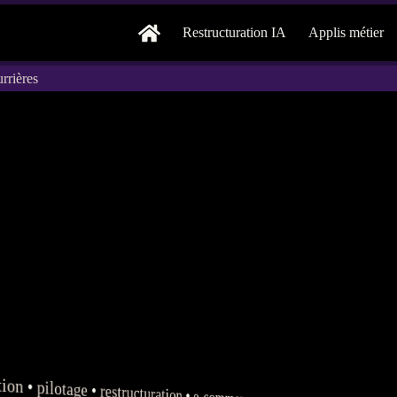
Restructuration IA
Applis métier
rrières
tion
•
pilotage
•
restructuration
•