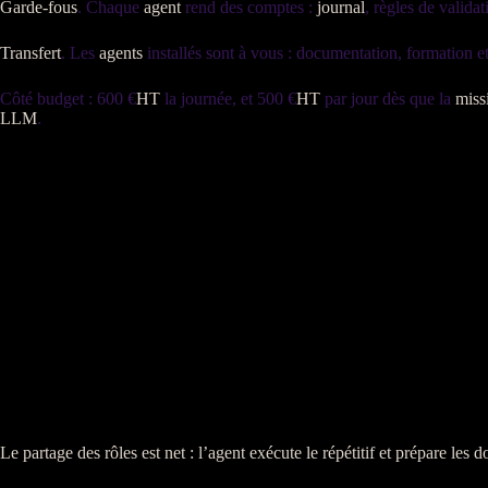
Garde-fous
. Chaque
agent
rend des comptes :
journal
, règles de valida
Transfert
. Les
agents
installés sont à vous : documentation, formation et
Côté budget : 600 €
HT
la journée, et 500 €
HT
par jour dès que la
miss
LLM
.
Le partage des rôles est net : l’
agent
exécute le répétitif et prépare les 