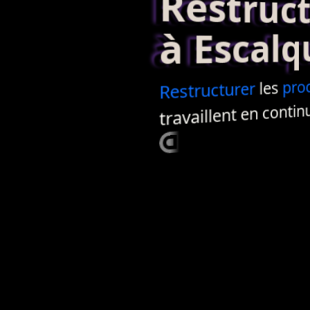
Restructur
à Escalq
pro
les
Restructurer
travaillent en continu