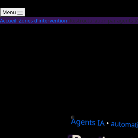
Menu
Accueil
Zones d'intervention
Restructuration par agents I
Agents
IA
•
automati