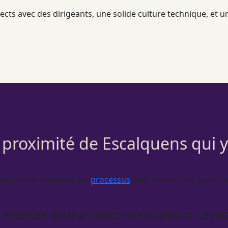
cts avec des dirigeants, une solide culture technique, et une
 proximité de Escalquens qui 
rigeant est impliqué, les
processus
sont connus, les gains son
 indices d’une automatisation rent