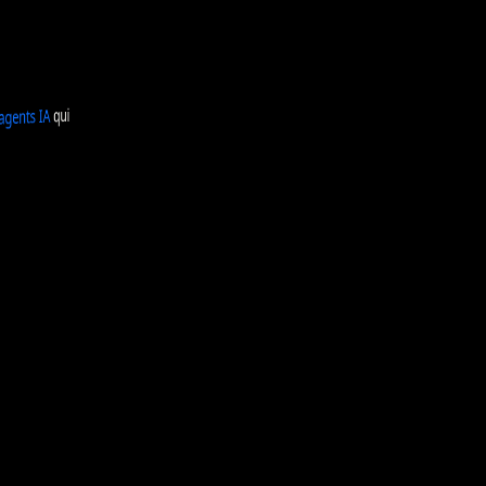
qui
IA
agents