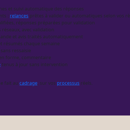
ches et suivi automatique des réponses
nts :
relances
prêtes à valider ou automatiques selon vos rè
ifiées, réponses préparées pour validation
s réseaux, avec validation
mande et avis traités automatiquement
 et résumés chaque semaine
 sans ressaisie
 en forme, commentaire
e
tenus à jour sans intervention
se fait au
cadrage
, sur vos
processus
réels.