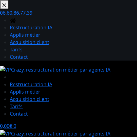
Passer
au
06.60.86.77.39
contenu
Restructuration IA
Applis métier
Acquisition client
Tarifs
Contact
Restructuration IA
Applis métier
Acquisition client
Tarifs
Contact
Panier
0,00
€
0
d’achat