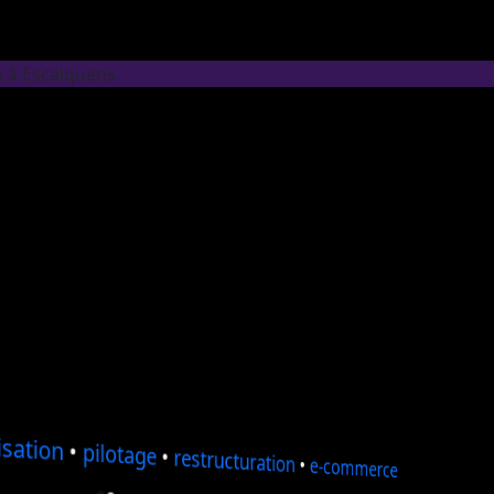
A à Escalquens
sation
•
pilotage
•
restructuration
•
e-commerce