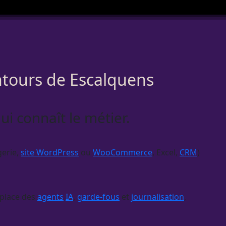
entours de Escalquens
ui connaît le métier.
gerie,
site WordPress
ou
WooCommerce
, Excel,
CRM
)
 place des
agents
IA
,
garde-fous
et
journalisation
,