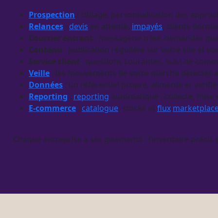
Prospection
: ciblage, personnalisation des appro
Relances
:
devis
en attente,
impayés
, clients dorma
Courrier entrant
: messagerie triée, demandes qual
Contenu
: publication régulière sur votre site et vo
Service client
: questions courantes, suivi de com
Veille
: les mouvements de votre marché détectés
Données
: un référentiel propre, alimenté et vérifié
Reporting
:
reporting
automatique : collecte, mise
E-commerce
:
catalogue
, stocks et
flux
marketplac
Chaque entreprise a ses gisements : l’inventaire précis 