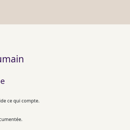
humain
le
lide ce qui compte.
documentée.