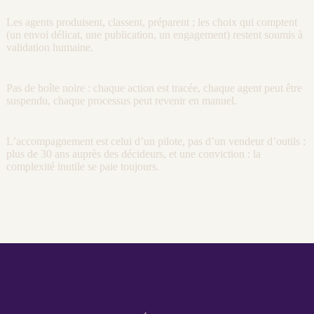
Les
agents
produisent, classent, préparent ; les choix qui comptent
(un envoi délicat, une publication, un engagement) restent soumis à
validation humaine.
Pas de boîte noire : chaque action est tracée, chaque
agent
peut être
suspendu, chaque
processus
peut revenir en manuel.
L’accompagnement est celui d’un pilote, pas d’un vendeur d’outils :
plus de 30 ans auprès des décideurs, et une conviction : la
complexité inutile se paie toujours.