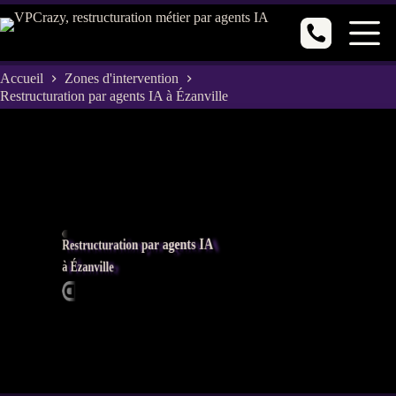
Passer
au
contenu
Accueil
Zones d'intervention
Restructuration par agents IA à Ézanville
Restructuration par agents IA
à Ézanville