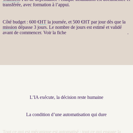
transférée, avec formation à l’appui.
Côté budget : 600 €
HT
la journée, et 500 €
HT
par jour dès que la
mission
dépasse 3 jours. Le nombre de jours est estimé et validé
avant de commencer. Voir la fiche
Restructuration par agents LLM
.
L’IA exécute, la décision reste humaine
La condition d’une automatisation qui dure
Tout ce qui est mécanique est
automatisé
; tout ce qui engage la