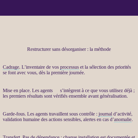
Restructurer sans désorganiser : la méthode
Cadrage
. L’inventaire de vos
processus
et la sélection des priorités
se font avec vous, dès la première journée.
Mise en place. Les
agents
IA
s’intègrent à ce que vous utilisez déjà ;
les premiers résultats sont vérifiés ensemble avant généralisation.
Garde-fous
. Les
agents
travaillent sous contrôle :
journal
d’activité,
validation humaine des actions sensibles,
alertes
en cas d’
anomalie
.
Transfert
. Pas de dépendance : chaque installation est documentée et