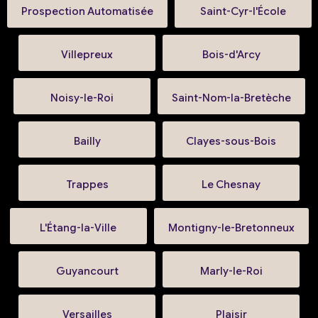
Prospection Automatisée
Saint-Cyr-l'École
Villepreux
Bois-d'Arcy
Noisy-le-Roi
Saint-Nom-la-Bretèche
Bailly
Clayes-sous-Bois
Trappes
Le Chesnay
L'Étang-la-Ville
Montigny-le-Bretonneux
Guyancourt
Marly-le-Roi
Versailles
Plaisir