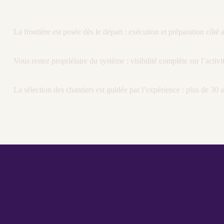
La frontière est posée dès le départ : exécution et préparation côté
Vous restez propriétaire du système :
visibilité
complète sur l’activi
La sélection des chantiers est guidée par l’expérience : plus de 30 