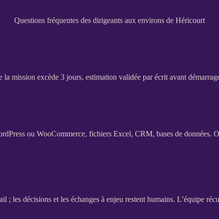
Questions fréquentes des dirigeants aux environs de Héricourt
e la
mission
excède 3 jours, estimation validée par écrit avant démarrag
ordPress
ou
WooCommerce
, fichiers Excel,
CRM
,
bases de données
. O
ail ; les décisions et les échanges à enjeu restent humains. L’équipe récu