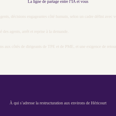
La ligne de partage entre l’IA et vous
agents
, décisions engageantes côté humain, selon un cadre défini avec v
té des
agents
, arrêt et reprise à la demande.
ans aux côtés de dirigeants de
TPE
et de
PME
, et une exigence de reto
À qui s’adresse la restructuration aux environs de Héricourt