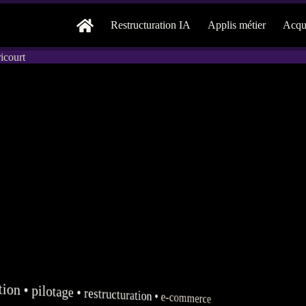
Restructuration IA
Applis métier
Acqui
icourt
tion
•
pilotage
•
restructuration
•
e-commerce