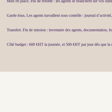
Mise en place. Pas de refonte : les
agents
se branchent sur vos outils
Garde-fous
. Les
agents
travaillent sous contrôle :
journal
d’activité
Transfert
. Fin de
mission
: inventaire des
agents
, documentation, fo
Côté budget : 600 €
HT
la journée, et 500 €
HT
par jour dès que la