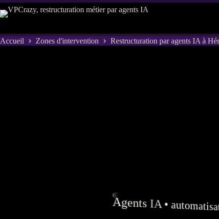
Passer
au
contenu
Accueil
Zones d'intervention
Restructuration par agents IA à Hér
Agents
IA
•
automatisa