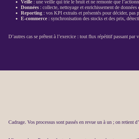
Veille
: une
veille
qui trie le bruit et ne remonte que l’action
Données
: collecte, nettoyage et enrichissement de
données
e
Reporting
: vos
KPI
extraits et présentés pour décider, pas 
E-commerce
: synchronisation des stocks et des prix, détect
D’autres cas se prêtent à l’exercice : tout
flux
répétitif passant par v
Cadrage
. Vos
processus
sont passés en revue un à un ; on retient d