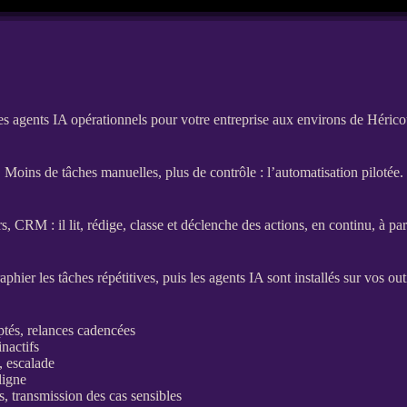
s agents IA opérationnels pour votre entreprise aux environs de Hérico
Moins de tâches manuelles, plus de contrôle : l’automatisation pilotée.
rs,
CRM
: il lit, rédige, classe et déclenche des actions, en continu, à p
hier les tâches répétitives, puis les
agents
IA
sont installés sur vos ou
ptés,
relances
cadencées
inactifs
, escalade
ligne
s, transmission des cas sensibles