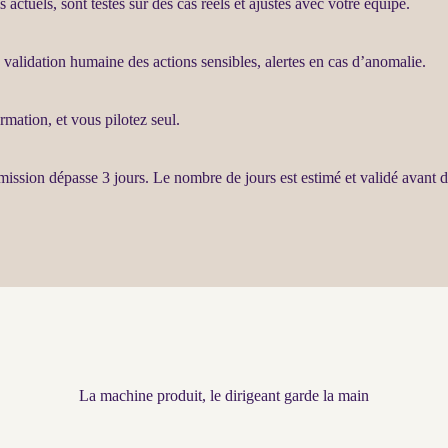
 actuels, sont testés sur des cas réels et ajustés avec votre équipe.
, validation humaine des actions sensibles,
alertes
en cas d’
anomalie
.
rmation, et vous pilotez seul.
mission
dépasse 3 jours. Le nombre de jours est estimé et validé avant 
La machine produit, le dirigeant garde la main