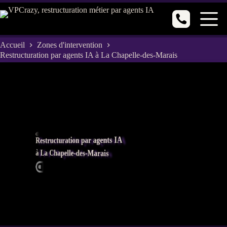
Passer
au
contenu
Accueil
Zones d'intervention
Restructuration par agents IA à La Chapelle-des-Marais
Restructuration par agents IA
à La Chapelle-des-Marais