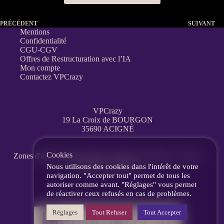
PRÉCÉDENT
SUIVANT
Mentions
Confidentialité
CGU-CGV
Offres de Restructuration avec l’IA
Mon compte
Contactez VPCrazy
VPCrazy
19 La Croix de BOURGON
35690 ACIGNÉ
Cookies
Zones d'interventions partout en France
à distance, en visio,
messagerie, téléphone.
Nous utilisons des cookies dans l'intérêt de votre
navigation. "Accepter tout" permet de tous les
autoriser comme avant. "Réglages" vous permet
de réactiver ceux refusés en cas de problèmes.
Réglages
Tout Refuser
Tout Accepter
06 60 86 77 39