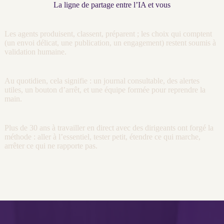
La ligne de partage entre l’IA et vous
Les
agents
produisent, classent, préparent ; les choix qui comptent
(un envoi délicat, une publication, un engagement) restent soumis à
validation humaine.
Au quotidien, cela signifie : un
journal
consultable, des
alertes
utiles, un bouton d’arrêt, et une équipe formée pour reprendre la
main.
Plus de 30 ans à travailler en direct avec des dirigeants ont forgé la
méthode : aller à l’essentiel, tester petit, étendre ce qui marche,
arrêter ce qui ne rapporte pas.