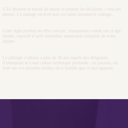
L’
IA
absorbe le travail de masse et prépare les décisions ; vous les
prenez. Ce partage est écrit noir sur blanc pendant le
cadrage
.
Cette règle produit un effet concret : transparence totale sur ce qui
tourne, capacité d’arrêt immédiat, autonomie complète de votre
équipe.
Le
pilotage
s’adosse à plus de 30 ans auprès des dirigeants
d’entreprise et à une culture technique profonde : on priorise, on
teste sur vos
données
réelles, on n’installe que ce qui rapporte.