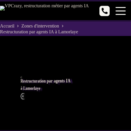
Passer
au
contenu
Accueil
Zones d'intervention
Restructuration par agents IA à Lamorlaye
Restructuration par agents IA
à Lamorlaye