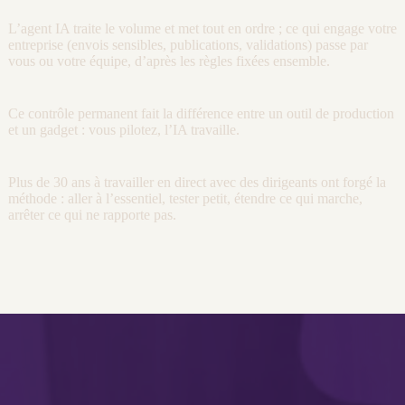
L’
agent
IA
traite le volume et met tout en ordre ; ce qui engage votre
entreprise (envois sensibles, publications, validations) passe par
vous ou votre équipe, d’après les règles fixées ensemble.
Ce contrôle permanent fait la différence entre un outil de production
et un gadget : vous pilotez, l’
IA
travaille.
Plus de 30 ans à travailler en direct avec des dirigeants ont forgé la
méthode : aller à l’essentiel, tester petit, étendre ce qui marche,
arrêter ce qui ne rapporte pas.