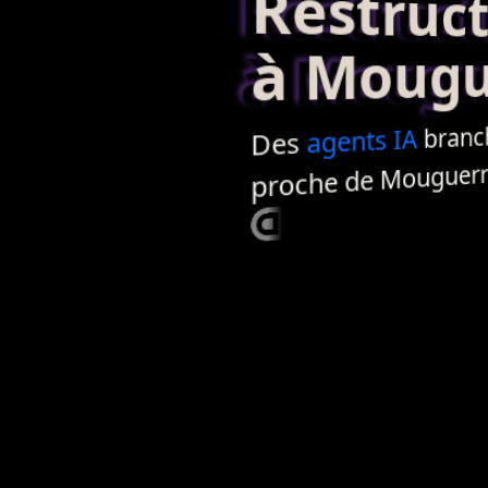
Restructur
à Mougu
branchés 
IA
agents
Des
proche de Mouguerr