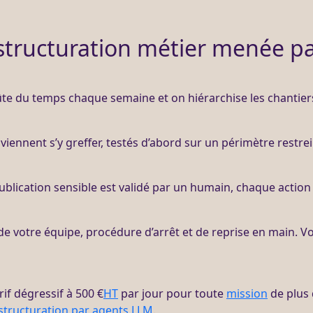
structuration métier menée pa
oûte du temps chaque semaine et on hiérarchise les chantier
viennent s’y greffer, testés d’abord sur un périmètre restrei
ublication sensible est validé par un humain, chaque action 
de votre équipe, procédure d’arrêt et de reprise en main. V
rif dégressif à 500 €
HT
par jour pour toute
mission
de plus 
structuration par agents LLM
.