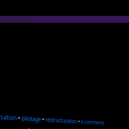
IA à Mouguerre
sation
•
pilotage
•
restructuration
•
e-commerce