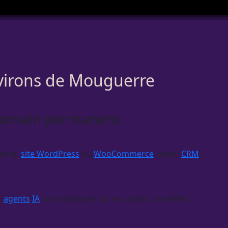
nvirons de Mouguerre
 humain permanent.
gerie,
site WordPress
ou
WooCommerce
, Excel,
CRM
)
s
agents
IA
sont déployés sur vos outils, surveillés,