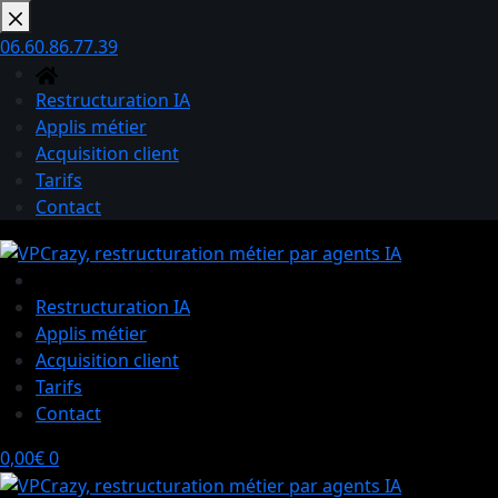
Passer
au
06.60.86.77.39
contenu
Restructuration IA
Applis métier
Acquisition client
Tarifs
Contact
Restructuration IA
Applis métier
Acquisition client
Tarifs
Contact
Panier
0,00
€
0
d’achat