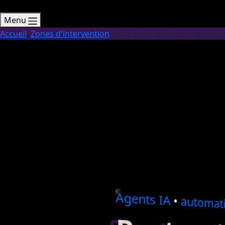
Menu
Accueil
Zones d'intervention
Restructuration par agents 
Agents
IA
•
automati