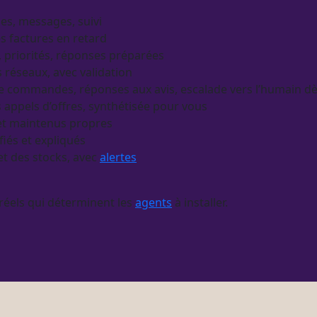
les, messages, suivi
s factures en retard
ri, priorités, réponses préparées
s réseaux, avec validation
de commandes, réponses aux avis, escalade vers l’humain d
 appels d’offres, synthétisée pour vous
s et maintenus propres
ifiés et expliqués
t des stocks, avec
alertes
réels qui déterminent les
agents
à installer.