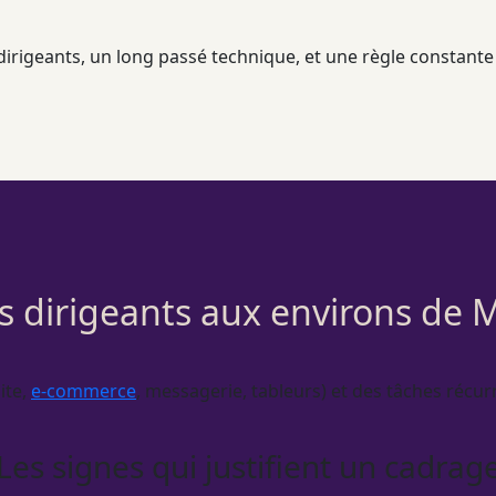
es dirigeants, un long passé technique, et une règle constant
s dirigeants aux environs de
ite,
e-commerce
, messagerie, tableurs) et des tâches récur
Les signes qui justifient un cadrag