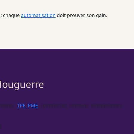
e : chaque
automatisation
doit prouver son gain.
 Mouguerre
rentes :
TPE
,
PME
, commerces, startups, indépendants.
e