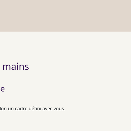
os mains
le
lon un cadre défini avec vous.