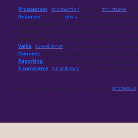
Prospection
:
prospection
sortante
structurée
: cib
Relances
: suivi des
devis
restés sans réponse et de
Courrier entrant
: boîte mail traitée en continu : t
Contenu
: publication régulière sur votre site et vo
Service client
: réponses de premier niveau, suivi 
Veille
:
surveillance
des concurrents, des prix et des
Données
: vos fichiers clients et produits fiabilisé
Reporting
: les chiffres de la semaine collectés, vér
E-commerce
:
surveillance
des ventes, des marges e
Le champ est plus large encore : ce sont vos
processus