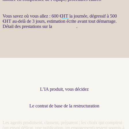
Vous savez où vous allez : 600 €
HT
la journée, dégressif à 500
€
HT
au-delà de 3 jours, estimation écrite avant tout démarrage.
Détail des prestations sur la
fiche produit
.
L’IA produit, vous décidez
Le contrat de base de la restructuration
Les
agents
produisent, classent, préparent ; les choix qui comptent
(un envoi délicat, une publication, un engagement) restent soumis à