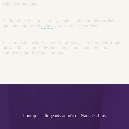
validation humaine.
La durabilité vient de là : un système lisible,
journalisé
, arrêtable,
que votre équipe sait
piloter
sans assistance extérieure.
L’accompagnement est celui d’un pilote, pas d’un vendeur d’outils :
plus de 30 ans auprès des décideurs, et une conviction : la
complexité inutile se paie toujours.
Pour quels dirigeants auprès de Nans-les-Pins