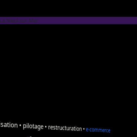
A à Nieul-sur-Mer
sation
•
pilotage
•
restructuration
•
e-commerce