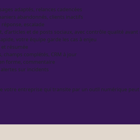
sages adaptés,
relances
cadencées
aniers abandonnés, clients inactifs
i, réponse, escalade
t
, d’articles et de posts sociaux, avec contrôle qualité avant
rapide, votre équipe garde les cas à enjeu
e et résumée
s, champs complétés,
CRM
à jour
 en forme, commentaire
t
alertes
sur incidents
de votre entreprise qui transite par un outil numérique peut