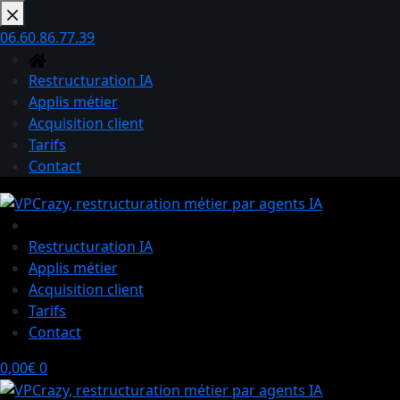
Passer
au
06.60.86.77.39
contenu
Restructuration IA
Applis métier
Acquisition client
Tarifs
Contact
Restructuration IA
Applis métier
Acquisition client
Tarifs
Contact
Panier
0,00
€
0
d’achat