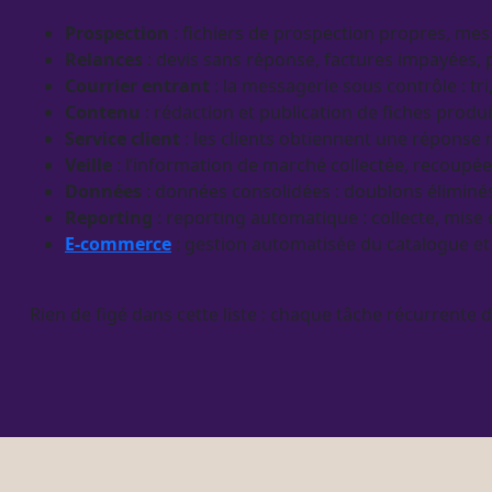
Prospection
: fichiers de
prospection
propres, mes
Relances
:
devis
sans réponse, factures impayées, p
Courrier entrant
: la messagerie sous contrôle : tr
Contenu
: rédaction et publication de
fiches produi
Service client
: les clients obtiennent une réponse 
Veille
: l’information de marché collectée, recoupé
Données
:
données
consolidées
: doublons éliminé
Reporting
:
reporting
automatique : collecte, mise
E-commerce
: gestion
automatisée
du
catalogue
e
Rien de figé dans cette liste : chaque tâche récurrente 