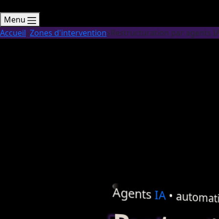
Menu
Accueil
Zones d'intervention
Restructuration par agents I
Agents
IA
•
automati