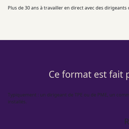
Plus de 30 ans à travailler en direct avec des dirigeants 
Ce format est fait
Typiquement : un dirigeant de
TPE
ou de
PME
, un comm
installés.
R