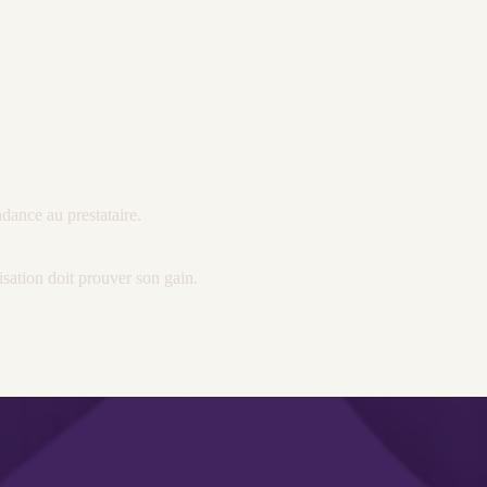
dance au prestataire.
isation
doit prouver son gain.