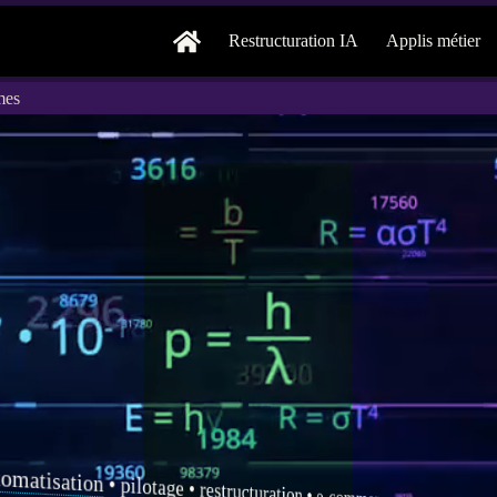
Restructuration IA
Applis métier
mes
tomatisation
•
pilotage
•
restructuration
•