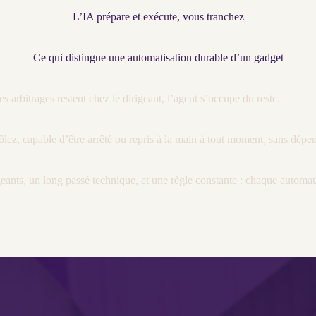
L’IA prépare et exécute, vous tranchez
Ce qui distingue une automatisation durable d’un gadget
s arbitrages restent chez le dirigeant, l’
agent
s’occupe du reste.
ez, capable d’être arrêté ou repris à la main à tout moment, sans dépen
rigeants, un long passé technique, et une règle constante : chaque
automat