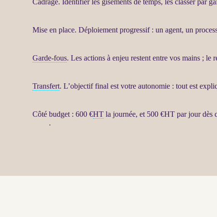
Cadrage
. Identifier les gisements de temps, les classer par g
Mise en place. Déploiement progressif : un
agent
, un
proces
Garde-fous
. Les actions à enjeu restent entre vos mains ; le 
Transfert
. L’objectif final est votre autonomie : tout est exp
Côté budget : 600 €
HT
la journée, et 500 €
HT
par jour dès 
LLM
.