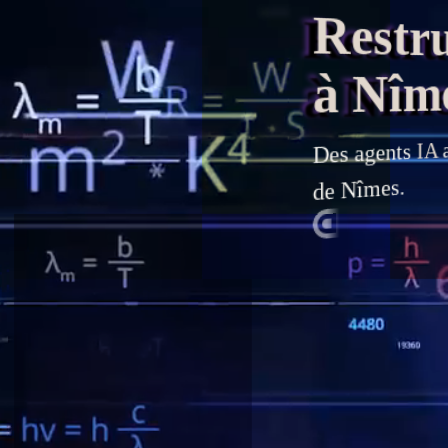
Restruc
à Nîm
a
IA
agents
Des
de Nîmes.