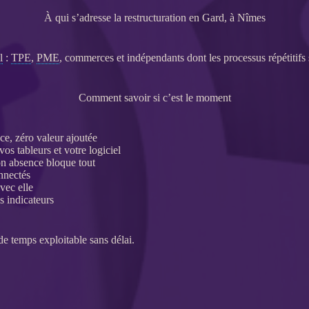
À qui s’adresse la restructuration en Gard, à Nîmes
l
:
TPE
,
PME
, commerces et indépendants dont les
processus
répétitifs
Comment savoir si c’est le moment
ce, zéro valeur ajoutée
vos tableurs et votre
logiciel
on absence bloque tout
onnectés
vec elle
es
indicateurs
e temps exploitable sans délai.