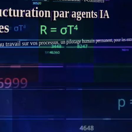
e-commerce
turation par agents IA
es
humain permanent, pour les entre
pilotage
, un
processus
u travail sur vos