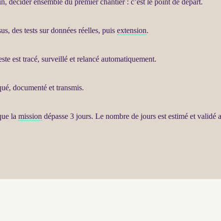
ain, décider ensemble du premier chantier : c’est le point de départ.
sus
, des tests sur
données
réelles, puis
extension
.
reste est tracé, surveillé et relancé automatiquement.
liqué, documenté et transmis.
que la
mission
dépasse 3 jours. Le nombre de jours est estimé et validé