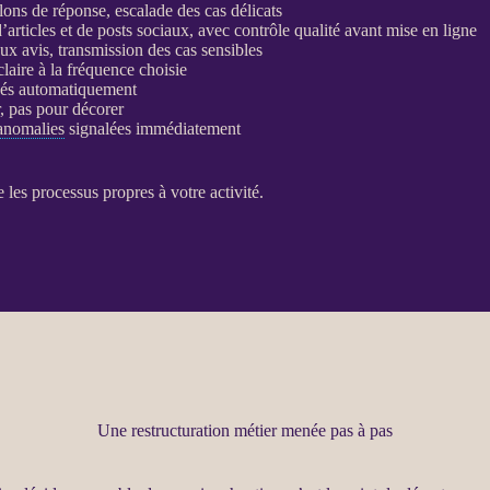
llons de réponse, escalade des cas délicats
d’articles et de posts sociaux, avec contrôle qualité avant mise en ligne
ux avis, transmission des cas sensibles
claire à la fréquence choisie
sés automatiquement
r, pas pour décorer
anomalies
signalées immédiatement
e les
processus
propres à votre activité.
Une restructuration métier menée pas à pas