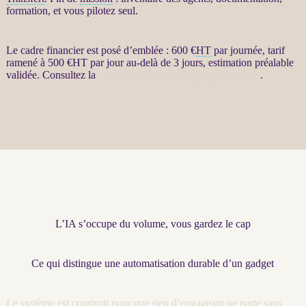
formation, et vous pilotez seul.
Le cadre financier est posé d’emblée : 600 €
HT
par journée, tarif
ramené à 500 €
HT
par jour au-delà de 3 jours, estimation préalable
validée. Consultez la
fiche Restructuration par agents LLM
.
L’IA s’occupe du volume, vous gardez le cap
Ce qui distingue une automatisation durable d’un gadget
Le système est construit pour que rien d’engageant ne parte sans