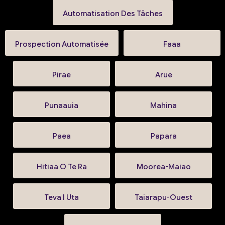
Automatisation Des Tâches
Prospection Automatisée
Faaa
Pirae
Arue
Punaauia
Mahina
Paea
Papara
Hitiaa O Te Ra
Moorea-Maiao
Teva I Uta
Taiarapu-Ouest