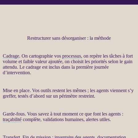
Restructurer sans désorganiser : la méthode
Cadrage
. On cartographie vos
processus
, on repère les tâches à fort
volume et faible valeur ajoutée, on choisit les priorités selon le gain
attendu. Le
cadrage
est inclus dans la première journée
d’intervention.
Mise en place. Vos outils restent les mêmes ; les
agents
viennent s’y
greffer, testés d’abord sur un périmètre restreint.
Garde-fous
. Vous savez à tout moment ce que font les
agents
:
traçabilité
complète, validations humaines,
alertes
utiles.
Transfert
. Fin de
mission
: inventaire des
agents
, documentation,