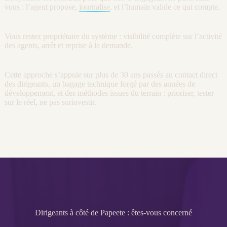
vous : l’
agent
propose,
journalise
, et l’humain valide ce qui compte.
Vous restez propriétaire du système :
visibilité
complète sur l’activité
des
agents
, arrêt et reprise à la demande.
Cette approche s’appuie sur plus de 30 ans passés au contact direct
des dirigeants, un bagage technique forgé par des années de
développement
, et des méthodes issues du terrain : prioriser, tester
sur le réel, ne pas surinvestir.
Dirigeants à côté de Papeete : êtes-vous concerné