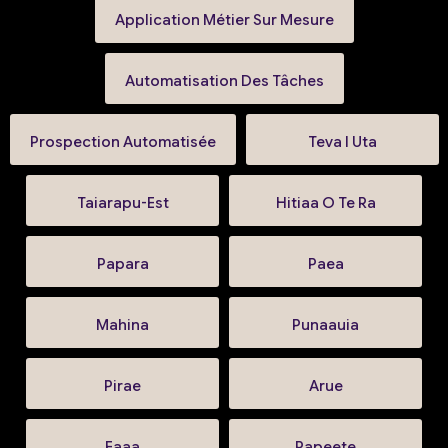
Application Métier Sur Mesure
Automatisation Des Tâches
Prospection Automatisée
Teva I Uta
Taiarapu-Est
Hitiaa O Te Ra
Papara
Paea
Mahina
Punaauia
Pirae
Arue
Faaa
Papeete