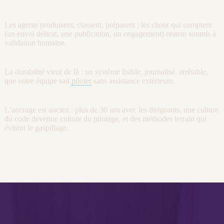
Les
agents
produisent, classent, préparent ; les choix qui comptent
(un envoi délicat, une publication, un engagement) restent soumis à
validation humaine.
La durabilité vient de là : un système lisible,
journalisé
, arrêtable,
que votre équipe sait
piloter
sans assistance extérieure.
L’ancrage est ancien : plus de 30 ans avec les dirigeants, une culture
du code devenue culture du
pilotage
, et des méthodes terrain qui
évitent le gaspillage.